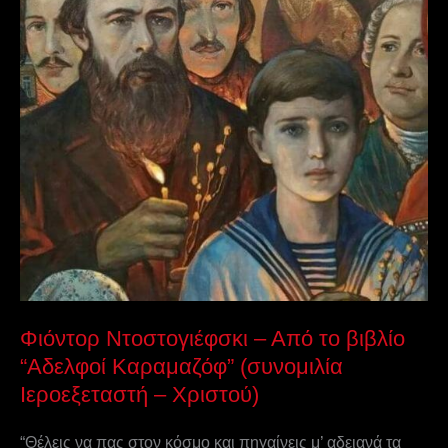
Καραμαζόφ”
(συνομιλία
Ιεροεξεταστή
–
Χριστού)
Φιόντορ Ντοστογιέφσκι – Από το βιβλίο
“Αδελφοί Καραμαζόφ” (συνομιλία
Ιεροεξεταστή – Χριστού)
“Θέλεις να πας στον κόσμο και πηγαίνεις μ’ αδειανά τα