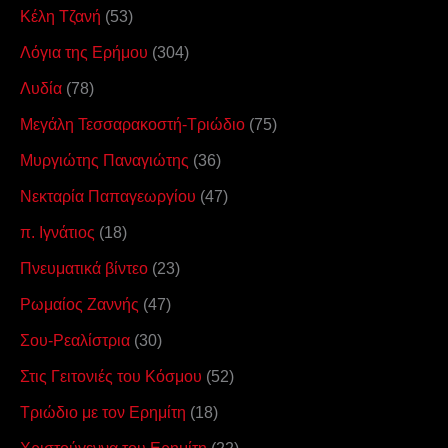
Κέλη Τζανή
(53)
Λόγια της Ερήμου
(304)
Λυδία
(78)
Μεγάλη Τεσσαρακοστή-Τριώδιο
(75)
Μυργιώτης Παναγιώτης
(36)
Νεκταρία Παπαγεωργίου
(47)
π. Ιγνάτιος
(18)
Πνευματικά βίντεο
(23)
Ρωμαίος Ζαννής
(47)
Σου-Ρεαλίστρια
(30)
Στις Γειτονιές του Κόσμου
(52)
Τριώδιο με τον Ερημίτη
(18)