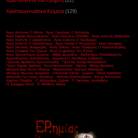
Χριστούγεννα του Ερημίτη
(22)
Χριστουγεννιάτικα Κείμενα
(129)
Άγιος Αντώνιος Ο Μέγας
Άγιος Γρηγόριος Ο Θεολόγος
Άγιος Εφραίμ Κατουνακιώτης
Άγιος Ιουστίνος Πόποβιτς
Άγιος Ιωάννης Μαξίμοβιτς
Άγιος Ιωάννης Ο Δαμασκηνός
Άγιος Ιωάννης Ο Πρόδρομος
Άγιος Ιωάννης Ο Χρυσόστομος
Άγιος Ιωσήφ Ο Ησυχαστής
Άγιος Νεκτάριος
Άγιος Νικόλαος Βελιμιροβιτς
Άγιος Παΐσιος
Άγιος Πορφύριος Ο Καυσοκαλυβίτης
Άγιος Σεραφείμ Του Σάρωφ
Άγιος Σωφρόνιος Του Έσσεξ
Άγιος Χρυσόστομος Σμύρνης
Αββάς Δωρόθεος
Αλέξανδρος Παπαδιαμάντης
Αρχιεπίσκοπος Χριστόδουλος
Αρχιμανδ.π. Νικόδημος Καβαρνός
Γέροντας Αιμιλιανός Σιμωνοπετρίτης
Γέροντας Ιωσήφ Βατοπαιδινός
Γέρων Εφραίμ Αριζόνας
Κωνσταντινούπολη
Λήμνος
Μέγας Βασίλειος
Μητροπολίτης Άντονι Μπλουμ
Μητροπολίτης Λεμεσού Αθανάσιος
Μονάχος Μωυσής Αγιορείτης
Οδυσσέας Ελύτης
Σμύρνη
Τάσος Λειβαδίτης
Φιλοκαλία Των Ιερών Νηπτικών
Φιόντορ Ντοστογιέφσκι
Φώτης Κόντογλου
Χαμένες Πατρίδες
Π. Αλέξανδρος Σμέμαν
Π. Νικόλαος Λουδοβίκος
Π. Σεραφείμ Ρόουζ
Π. Φιλόθεος Φάρος