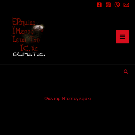
Μετάβαση
στο
περιεχόμενο
Αναζ
Φιόντορ Ντοστογιέφσκι