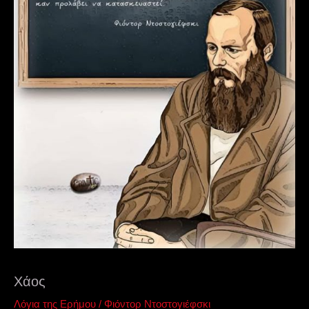
Χάος
Λόγια της Ερήμου
/
Φιόντορ Ντοστογιέφσκι