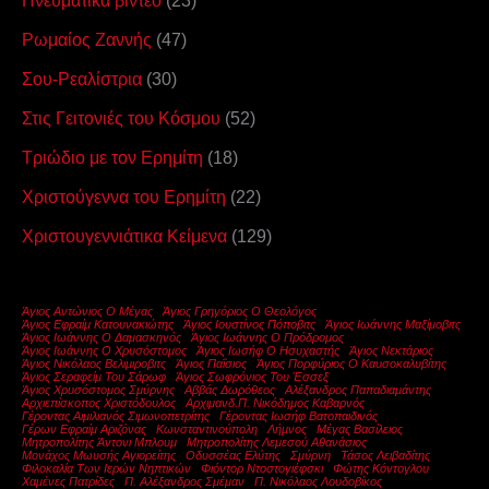
Πνευματικά βίντεο
(23)
Ρωμαίος Ζαννής
(47)
Σου-Ρεαλίστρια
(30)
Στις Γειτονιές του Κόσμου
(52)
Τριώδιο με τον Ερημίτη
(18)
Χριστούγεννα του Ερημίτη
(22)
Χριστουγεννιάτικα Κείμενα
(129)
Άγιος Αντώνιος Ο Μέγας
Άγιος Γρηγόριος Ο Θεολόγος
Άγιος Εφραίμ Κατουνακιώτης
Άγιος Ιουστίνος Πόποβιτς
Άγιος Ιωάννης Μαξίμοβιτς
Άγιος Ιωάννης Ο Δαμασκηνός
Άγιος Ιωάννης Ο Πρόδρομος
Άγιος Ιωάννης Ο Χρυσόστομος
Άγιος Ιωσήφ Ο Ησυχαστής
Άγιος Νεκτάριος
Άγιος Νικόλαος Βελιμιροβιτς
Άγιος Παΐσιος
Άγιος Πορφύριος Ο Καυσοκαλυβίτης
Άγιος Σεραφείμ Του Σάρωφ
Άγιος Σωφρόνιος Του Έσσεξ
Άγιος Χρυσόστομος Σμύρνης
Αββάς Δωρόθεος
Αλέξανδρος Παπαδιαμάντης
Αρχιεπίσκοπος Χριστόδουλος
Αρχιμανδ.π. Νικόδημος Καβαρνός
Γέροντας Αιμιλιανός Σιμωνοπετρίτης
Γέροντας Ιωσήφ Βατοπαιδινός
Γέρων Εφραίμ Αριζόνας
Κωνσταντινούπολη
Λήμνος
Μέγας Βασίλειος
Μητροπολίτης Άντονι Μπλουμ
Μητροπολίτης Λεμεσού Αθανάσιος
Μονάχος Μωυσής Αγιορείτης
Οδυσσέας Ελύτης
Σμύρνη
Τάσος Λειβαδίτης
Φιλοκαλία Των Ιερών Νηπτικών
Φιόντορ Ντοστογιέφσκι
Φώτης Κόντογλου
Χαμένες Πατρίδες
Π. Αλέξανδρος Σμέμαν
Π. Νικόλαος Λουδοβίκος