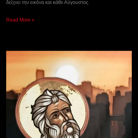
δείχνει την εικόνα και κάθε Αύγουστος
Read More »
Προφήτης
Ιεζεκιήλ
–
23
Ιουλίου