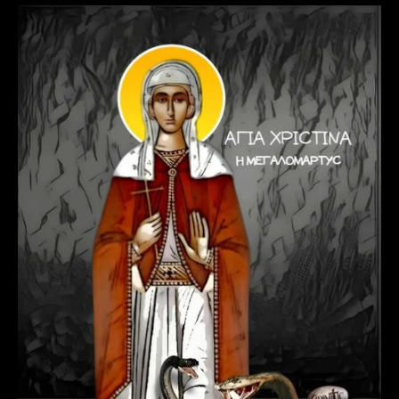
Αγία
Χριστίνα
η
Μεγαλομάρτυς
–
24
Ιουλίου