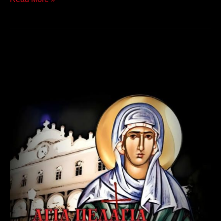
Αγία
Πελαγία
η
Τηνία
–
23
Ιουλίου