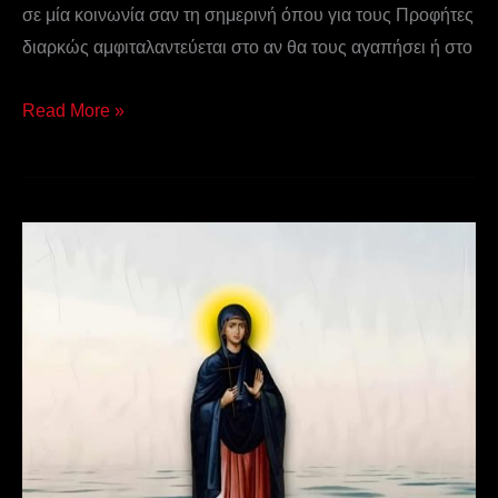
σε μία κοινωνία σαν τη σημερινή όπου για τους Προφήτες
διαρκώς αμφιταλαντεύεται στο αν θα τους αγαπήσει ή στο
Read More »
Αγία
Μαρκέλλα,
η
Παρθενομάρτυς,
η
Χιοπολίτιδα
-22
Ιουλίου