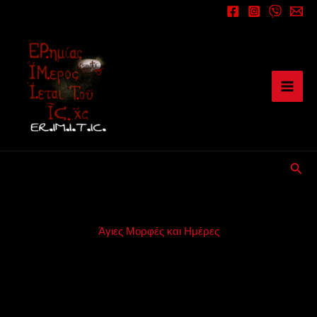
Μετάβαση
στο
περιεχόμενο
Αναζ
Άγιες Μορφές και Ημέρες