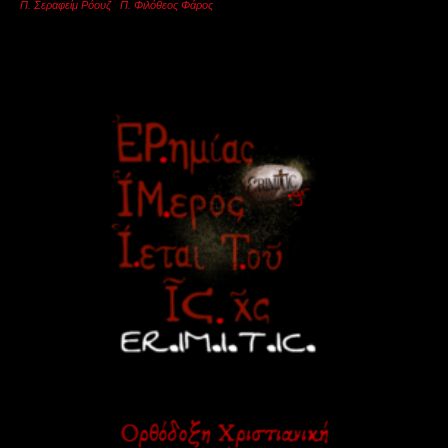
Π. Σεραφείμ Ρόουζ
Π. Φιλόθεος Φάρος