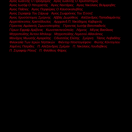
Άγιος Ιωάννης Ο Πρόδρομος
Άγιος Ιωάννης Ο Χρυσόστομος
Άγιος Ιωσήφ Ο Ησυχαστής
Άγιος Νεκτάριος
Άγιος Νικόλαος Βελιμιροβιτς
Άγιος Παΐσιος
Άγιος Πορφύριος Ο Καυσοκαλυβίτης
Άγιος Σεραφείμ Του Σάρωφ
Άγιος Σωφρόνιος Του Έσσεξ
Άγιος Χρυσόστομος Σμύρνης
Αββάς Δωρόθεος
Αλέξανδρος Παπαδιαμάντης
Αρχιεπίσκοπος Χριστόδουλος
Αρχιμανδ.π. Νικόδημος Καβαρνός
Γέροντας Αιμιλιανός Σιμωνοπετρίτης
Γέροντας Ιωσήφ Βατοπαιδινός
Γέρων Εφραίμ Αριζόνας
Κωνσταντινούπολη
Λήμνος
Μέγας Βασίλειος
Μητροπολίτης Άντονι Μπλουμ
Μητροπολίτης Λεμεσού Αθανάσιος
Μονάχος Μωυσής Αγιορείτης
Οδυσσέας Ελύτης
Σμύρνη
Τάσος Λειβαδίτης
Φιλοκαλία Των Ιερών Νηπτικών
Φιόντορ Ντοστογιέφσκι
Φώτης Κόντογλου
Χαμένες Πατρίδες
Π. Αλέξανδρος Σμέμαν
Π. Νικόλαος Λουδοβίκος
Π. Σεραφείμ Ρόουζ
Π. Φιλόθεος Φάρος