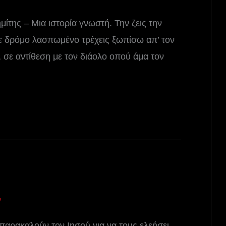
μίτης – Μια ιστορία γνωστή. Την ζεις την
Σε δρόμο λασπωμένο τρέχεις ξωπίσω απ’ τον
 σε αντίθεση με τον διάολο οπού άμα τον
ν
 παρακαλούν τον Ιησού για να τους ελεήσει.