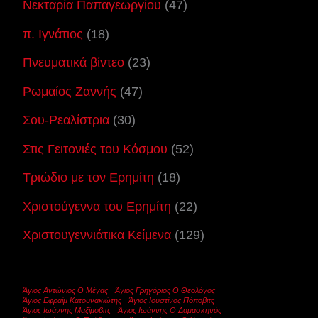
Νεκταρία Παπαγεωργίου
(47)
π. Ιγνάτιος
(18)
Πνευματικά βίντεο
(23)
Ρωμαίος Ζαννής
(47)
Σου-Ρεαλίστρια
(30)
Στις Γειτονιές του Κόσμου
(52)
Τριώδιο με τον Ερημίτη
(18)
Χριστούγεννα του Ερημίτη
(22)
Χριστουγεννιάτικα Κείμενα
(129)
Άγιος Αντώνιος Ο Μέγας
Άγιος Γρηγόριος Ο Θεολόγος
Άγιος Εφραίμ Κατουνακιώτης
Άγιος Ιουστίνος Πόποβιτς
Άγιος Ιωάννης Μαξίμοβιτς
Άγιος Ιωάννης Ο Δαμασκηνός