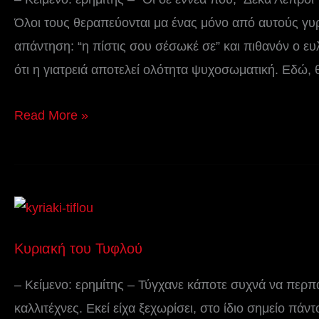
Η
Όλοι τους θεραπεύονται μα ένας μόνο από αυτούς γυρ
θεραπεία
απάντηση: “η πίστις σου σέσωκέ σε” και πιθανόν ο ε
των
ότι η γιατρειά αποτελεί ολότητα ψυχοσωματική. Εδώ, 
10
Λεπρών
Read More »
Κυριακή
του
Κυριακή του Τυφλού
Τυφλού
– Κείμενο: ερημίτης – Τύγχανε κάποτε συχνά να περ
καλλιτέχνες. Εκεί είχα ξεχωρίσει, στο ίδιο σημείο πάν