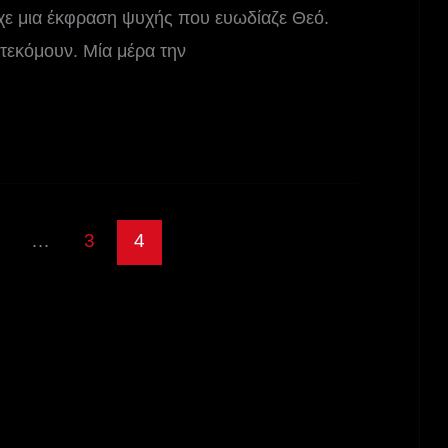
ίχε μια έκφραση ψυχής που ευωδίαζε Θεό.
στεκόμουν. Μία μέρα την
…
3
4