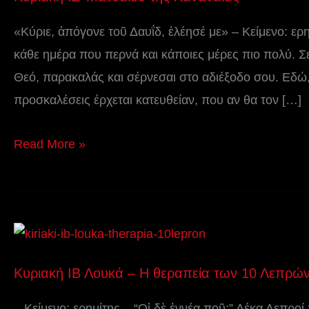
Ματθαίου
της
«Κύριε, ἀπόγονε τοῦ Δαυΐδ, ἐλέησέ με» – Κείμενο: ερη
Χαναναίας
κάθε ημέρα που περνά και κάποιες μέρες πιο πολύ. 
Θεό, παρακαλάς και σέρνεσαι στο αδιέξοδο σου. Εδώ,
προσκαλέσεις έρχεται κατευθείαν, που αν θα τον […]
Read More »
Κυριακή
ΙΒ
Κυριακή ΙΒ Λουκά – Η θεραπεία των 10 Λεπρώ
Λουκά
–
– Κείμενο: ερημίτης – “Οἱ δὲ ἐννέα ποῦ;” Δέκα Λεπροί