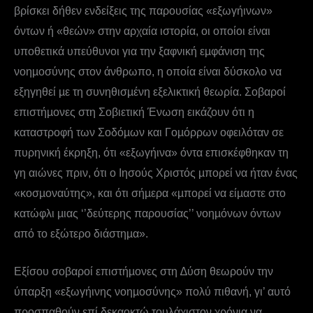
βρίσκει δήθεν ενδείξεις της παρουσίας «εξωγήινων»
όντων ή «θεών» στην αρχαία ιστορία, οι οποίοι είναι
υποθετικά υπεύθυνοι για την ξαφνική εµφάνιση της
νοηµοσύνης στον άνθρωπο, η οποία είναι δύσκολο να
εξηγηθεί µε τη συνηθισµένη εξελικτική θεωρία. Σοβαροί
επιστήµονες στη Σοβιετική Ένωση εικάζουν ότι η
καταστροφή των Σοδόµων και Γοµόρρων οφειλόταν σε
πυρηνική έκρηξη, ότι «εξωγήινα» όντα επισκέφθηκαν τη
γη αιώνες πριν, ότι ο Ιησούς Χριστός µπορεί να ήταν ένας
«κοσµοναύτης», και ότι σήµερα «µπορεί να είµαστε στο
κατώφλι µιας ‘’δεύτερης παρουσίας’’ νοηµόνων όντων
από το εξώτερο διάστηµα».
Εξίσου σοβαροί επιστήµονες στη ∆ύση θεωρούν την
ύπαρξη «εξωγήινης νοηµοσύνης» πολύ πιθανή, γι’ αυτό
προσπαθούν επί δεκαοκτώ τουλάχιστον χρόνια να