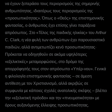
να έχουν ξεπεράσει τους περιορισµούς της σηµερινής
ανθρωπότητας, ιδιαιτέρως τους περιορισµούς της
«προσωπικότητας». Όπως ο «Θεός» της επιστηµονικής
φαντασίας, ο άνθρωπος έχει επίσης γίνει παράξενα
απρόσωπος. Στο «Τέλος της παιδικής ηλικίας» του Arthur
C. Clark, η νέα φυλή των ανθρώπων έχει παρουσιαστικό
παιδιών, αλλά αντιµετωπίζει κενό προσωπικότητας·
Πρόκειται να οδηγηθούν σε ακόµα υψηλότερες
«εξελικτικές» µεταµορφώσεις, στο δρόµο της
απορρόφησής τους στον απρόσωπο «Υπέρ-νου». Γενικά
η φιλολογία επιστηµονικής φαντασίας – σε άµεση
αντίθεση µε τον Χριστιανισµό, αλλά ακριβώς σε
συµφωνία µε κάποιες σχολές ανατολικής σκέψης – βλέπει
την «εξελικτική πρόοδο» και την «πνευµατικότητα» µε
όρους αυξανόµενης έλλειψης προσωπικότητας.