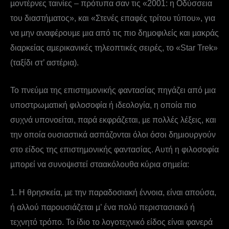
µοντέρνες ταινίες – πρότυπα σαν τις «2001: η Οδύσσεια
του διαστήµατος», και «Στενές επαφές τρίτου τύπου», για
να µην αναφέρουµε µια από τις πιο δηµοφιλείς και µακράς
διαρκείας αµερικανικές τηλεοπτικές σειρές, το «Star Trek»
(ταξίδι στ’ αστέρια).
Το πνεύµα της επιστηµονικής φαντασίας πηγάζει από µια
υποστρωµατική φιλοσοφία ή ιδεολογία, η οποία πιο
συχνά υπονοείται, παρά εκφράζεται, µε πολλές λέξεις, και
την οποία ουσιαστικά ασπάζονται όλοι όσοι δηµιουργούν
στο είδος της επιστηµονικής φαντασίας. Αυτή η φιλοσοφία
µπορεί να συνοψιστεί σταακόλουθα κύρια σηµεία:
1. Η θρησκεία, µε την παραδοσιακή έννοια, είναι απούσα,
ή αλλού παρουσιάζεται µ’ ένα πολύ περιστασιακό ή
τεχνητό τρόπο. Το ίδιο το λογοτεχνικό είδος είναι φανερά