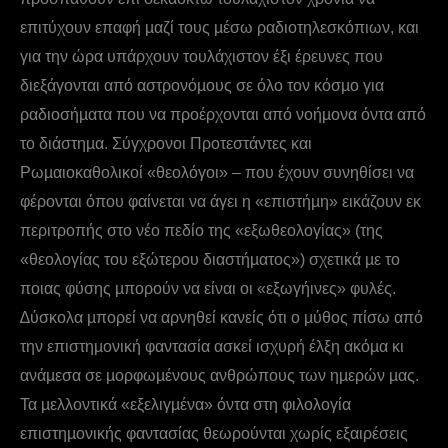
επιτύχουν επαφή µαζί τους µέσω ραδιοτηλεσκόπιων, και
για την ώρα υπάρχουν τουλάχιστον έξι έρευνες που
διεξάγονται από αστρονόµους σε όλο τον κόσµο για
ραδιοσήµατα που να προέρχονται από νοήµονα όντα από
το διάστηµα. Σύγχρονοι Προτεστάντες και
Ρωµαιοκαθολικοί «θεολόγοι» – που έχουν συνηθίσει να
φέρονται όπου φαίνεται να άγει η «επιστήµη» εικάζουν εκ
περιτροπής στο νέο πεδίο της «εξωθεολογίας» (της
«θεολογίας του εξώτερου διαστήµατος») σχετικά µε το
ποιας φύσης µπορούν να είναι οι «εξωγήινες» φυλές.
∆ύσκολα µπορεί να αρνηθεί κανείς ότι ο µύθος πίσω από
την επιστηµονική φαντασία ασκεί ισχυρή έλξη ακόµα κι
ανάµεσα σε µορφωµένους ανθρώπους των ηµερών µας.
Τα µελλοντικά «εξελιγµένα» όντα στη φιλολογία
επιστηµονικής φαντασίας θεωρούνται χωρίς εξαιρέσεις