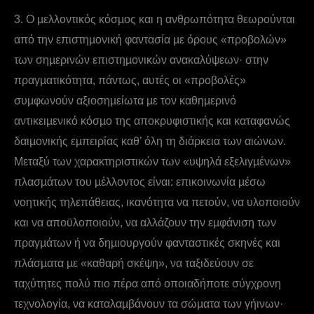
3. Ο µελλοντικός κόσµος και η ανθρωπότητα θεωρούνται
από την επιστηµονική φαντασία µε όρους «προβολών»
των σηµερινών επιστηµονικών ανακαλύψεων· στην
πραγµατικότητα, πάντως, αυτές οι «προβολές»
συµφωνούν αξιοσηµείωτα µε τον καθηµερινό
αντικειµενικό κόσµο της αποκρυφιστικής και καταφανώς
δαιµονικής εµπειρίας καθ’ όλη τη διάρκεια των αιώνων.
Μεταξύ των χαρακτηριστικών των «υψηλά εξελιγµένων»
πλασµάτων του µέλλοντος είναι: επικοινωνία µέσω
νοητικής τηλεπάθειας, ικανότητα να πετούν, να υλοποιούν
και να αποϋλοποιούν, να αλλάζουν την εµφάνιση των
πραγµάτων ή να δηµιουργούν φανταστικές σκηνές και
πλάσµατα µε «καθαρή σκέψη», να ταξιδεύουν σε
ταχύτητες πολύ πιο πέρα από οποιαδήποτε σύγχρονη
τεχνολογία, να καταλαµβάνουν τα σώµατα των γήινων·