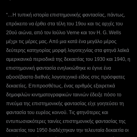
“…Η τυπική ιστορία επιστηµονικής φαντασίας, πάντως,
επρόκειτο να έρθει στα τέλη του 19ου και τις αρχές του
20ού αιώνα, από τον Ιούλιο Verne και τον H. G. Wells
µέχρι τις µέρες µας. Από µια κατά ένα µεγάλο µέρος
δεύτερης κατηγορίας µορφή λογοτεχνίας στα φτηνά λαϊκά
αµερικανικά περιοδικά της δεκαετίας του 1930 και 1940, η
επιστηµονική φαντασία ενηλικιώθηκε κι έγινε ένα
αξιοσέβαστο διεθνές λογοτεχνικό είδος στις πρόσφατες
δεκαετίες. Επιπροσθέτως, ένας αριθµός εξαιρετικά
δηµοφιλών κινηµατογραφικών ταινιών έδειξε πόσο το
πνεύµα της επιστηµονικής φαντασίας είχε γοητεύσει τη
φαντασία του ευρέος κοινού. Τις φτηνότερες και
εντυπωσιακότερες ταινίες επιστηµονικής φαντασίας της
δεκαετίας του 1950 διαδέχτηκαν την τελευταία δεκαετία οι