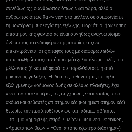
συνήθως όχι ο άνθρωπος όπως είναι τώρα, αλλά ο
άνθρωπος όπως θα «γίνει» στο µέλλον, σε συµφωνία µε
τη µοντέρνα µυθολογία της εξέλιξης. Παρ’ ότι οι ήρωες της
επιστηµονικής φαντασίας είναι συνήθως αναγνωρίσιµοι
άνθρωποι, το ενδιαφέρον της ιστορίας συχνά
επικεντρώνεται στις επαφές τους µε διαφόρων ειδών
«υπερανθρώπους» από «υψηλά εξελιγµένες» φυλές του
µέλλοντος (ή καµµιά φορά του παρελθόντος), ή από
µακρινούς γαλαξίες. Η ιδέα της πιθανότητας «υψηλά
εξελιγµένης» νοήµονος ζωής σε άλλους πλανήτες, έχει
γίνει τόσο πολύ µέρος της σύγχρονης νοοτροπίας, που
ακόµα και σεβαστές επιστηµονικές (και ηµιεπιστηµονικές)
θεωρίες την προϋποθέτουν ως κάτι αδιαµφισβήτητο.
Έτσι, µια δηµοφιλής σειρά βιβλίων (Erich von Daeniken,
«Άρµατα των θεών;» «Θεοί από το εξώτερο διάστηµα»),