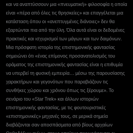
και να αναπτύσσουν µια «πνευµατική» φιλοσοφία η οποία
είναι «πέρα από όλες τις θρησκείες» και επαγγέλεται µια
κατάσταση όπου οι «ανεπτυγµένες διάνοιες» δεν θα
εξαρτώνται πια από την ύλη. Όλα αυτά είναι οι δεδοµένες
πρακτικές και ισχυρισµοί των µάγων και των δαιµόνων.
Μια πρόσφατη ιστορία της επιστηµονικής φαντασίας
σηµειώνει ότι «ένας επίµονος προσανατολισµός του
οράµατος της επιστηµονικής φαντασίας είναι η επιθυµία
να υπερβεί τη φυσική εµπειρία… µέσω της παρουσίασης
χαρακτήρων και γεγονότων που παραβιάζουν τις
συνθήκες χώρου και χρόνου όπως τις ξέρουµε». Το
σενάριο του «Star Trek» και άλλων ιστοριών
επιστηµονικής φαντασίας, µε τις φουτουριστικές
«επιστηµονικές» µηχανές τους, σε µερικά σηµεία
διαβάζονται σαν αποσπάσµατα από βίους αρχαίων