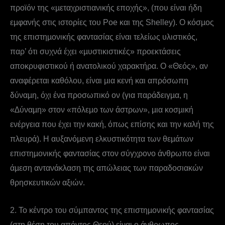
προϊόν της «µεταχριστιανικής εποχής», (που είναι ήδη
εµφανής στις ιστορίες του Poe και της Shelley). Ο κόσµος
της επιστηµονικής φαντασίας είναι τελείως υλιστικός,
παρ’ ότι συχνά έχει «µυστικιστικές» προεκτάσεις
αποκρυφιστικού ή ανατολικού χαρακτήρα. Ο «Θεός», αν
αναφέρεται καθόλου, είναι µια κενή και απρόσωπη
δύναµη, όχι ένα προσωπικό ον (για παράδειγµα, η
«∆ύναµη» στον «πόλεµο των άστρων», µια κοσµική
ενέργεια που έχει την κακή, όπως επίσης και την καλή της
πλευρά). Η αυξανόµενη ελκυστικότητα των θεµάτων
επιστηµονικής φαντασίας στον σύγχρονο άνθρωπο είναι
άµεση αντανάκλαση της απώλειας των παραδοσιακών
θρησκευτικών αξιών.
2. Το κέντρο του σύµπαντος της επιστηµονικής φαντασίας
(στη θέση του απόντος Θεού) είναι ο άνθρωπος –