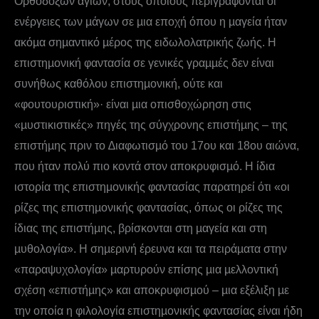
Ορθοδόξων αγίων, στους οποίους περιγράφονται οι
ενέργειες των µάγων σε µια εποχή όπου η µαγεία ήταν
ακόµα σηµαντικό µέρος της ειδωλολατρικής ζωής. Η
επιστηµονική φαντασία σε γενικές γραµµές δεν είναι
συνήθως καθόλου επιστηµονική, ούτε και
«φουτουριστική»· είναι µια οπισθοχώρηση στις
«µυστικιστικές» πηγές της σύγχρονης επιστήµης – της
επιστήµης πριν το ∆ιαφωτισµό του 17ου και 18ου αιώνα,
που ήταν πολύ πιο κοντά στον αποκρυφισµό. Η ίδια
ιστορία της επιστηµονικής φαντασίας παρατηρεί ότι «οι
ρίζες της επιστηµονικής φαντασίας, όπως οι ρίζες της
ίδιας της επιστήµης, βρίσκονται στη µαγεία και στη
µυθολογία». Η σηµερινή έρευνα και τα πειράµατα στην
«παραψυχολογία» µαρτυρούν επίσης µια µελλοντική
σχέση «επιστήµης» και αποκρυφισµού – µια εξέλιξη µε
την οποία η φιλολογία επιστηµονικής φαντασίας είναι ήδη