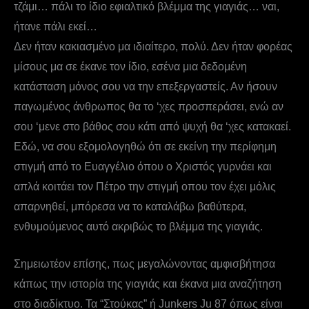
τζάμι… πάλι το ίδιο εφιαλτικό βλέμμα της γιαγιάς… ναι,
ήτανε πάλι εκεί…
Δεν ήταν κακιασμένο μα ιδιαίτερο, πολύ. Δεν ήταν φορέας
μίσους μα σε έκανε τον ίδιο, εσένα μια δεδομένη
κατάσταση μόνος σου να την επεξεργαστείς. Αν ήσουν
παγωμένος άνθρωπος θα το ‘χες προσπεράσει, ενώ αν
σου ‘μενε στο βάθος σου κάτι από ψυχή θα ‘χες κατακαεί.
Εδώ, να σου εξομολογηθώ ότι σε εκείνη την περίφημη
στιγμή από το Ευαγγέλιο όπου ο Χριστός γυρνάει και
απλά κοιτάει τον Πέτρο την στιγμή οπου τον έχει μόλις
απαρνηθεί, μπόρεσα να το καταλάβω βαθύτερα,
ενθυμούμενος αυτό ακριβώς το βλέμμα της γιαγιάς.
Σημειωτέον επίσης, πως μεγαλώνοντας αμφισβήτησα
κάπως την ιστορία της γιαγιάς και έκανα μια αναζήτηση
στο διαδίκτυο. Τα “Στούκας” ή Junkers Ju 87 όπως είναι