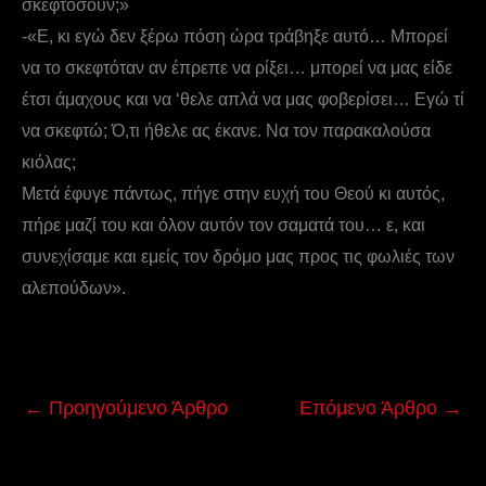
σκεφτόσουν;»
-«Ε, κι εγώ δεν ξέρω πόση ώρα τράβηξε αυτό… Μπορεί
να το σκεφτόταν αν έπρεπε να ρίξει… μπορεί να μας είδε
έτσι άμαχους και να ‘θελε απλά να μας φοβερίσει… Εγώ τί
να σκεφτώ; Ό,τι ήθελε ας έκανε. Να τον παρακαλούσα
κιόλας;
Μετά έφυγε πάντως, πήγε στην ευχή του Θεού κι αυτός,
πήρε μαζί του και όλον αυτόν τον σαματά του… ε, και
συνεχίσαμε και εμείς τον δρόμο μας προς τις φωλιές των
αλεπούδων».
←
Προηγούμενο Άρθρο
Επόμενο Άρθρο
→