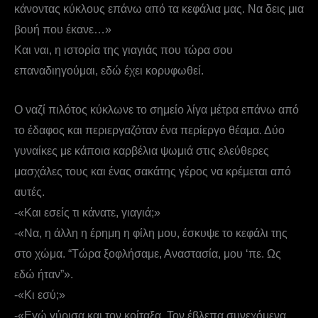
κάνοντας κύκλους επάνω από τα κεφάλια μας. Να δεις μια
βουή που έκανε…»
Και ναι, η ιστορία της γιαγιάς που τώρα σου
επαναδιηγούμαι, εδώ έχει κορυφωθεί.
Ο ναζί πιλότος κύκλωνε το σημείο λίγα μέτρα επάνω από
το έδαφος και περιεργαζόταν ένα περίεργο θέαμα. Δύο
γυναίκες με κάποια καρβέλια ψωμιά στις ελεύθερες
μασχάλες τους και ένας σακάτης γέρος να κρέμεται από
αυτές.
-«Και εσείς τι κάνατε, γιαγιά;»
-«Να, η άλλη η έρημη η φίλη μου, έσκυψε το κεφάλι της
στο χώμα. “Τώρα ξοφλήσαμε, Αναστασία, μου ‘πε. Ως
εδώ ήταν”».
-«Κι εσύ;»
-«Εγώ γύρισα και τον κοίταξα. Τον έβλεπα συνεχόμενα.