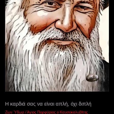
Η καρδιά σας να είναι απλή, όχι διπλή
Ζων Ύδωρ
/
Άγιος Πορφύριος ο Καυσοκαλυβίτης