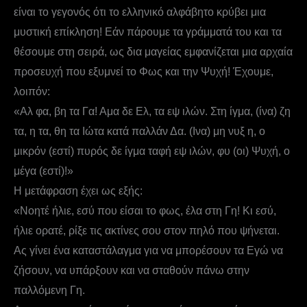
είναι το γεγονός ότι το ελληνικό αλφάβητο κρύβει μια
μυστική επίκληση! Εάν πάρουμε τα γράμματά του και τα
θέσουμε στη σειρά, ως δια μαγείας εμφανίζεται μια αρχαία
προσευχή που εξυμνεί το Φως και την Ψυχή! Έχουμε,
λοιπόν:
«Αλ φα, βη τα Γα! Αμα δε Ελ, τα εψ ιλών. Στη ίγμα, (ίνα) ζη
τα, η τα, θη τα Ιώτα κατά παλλάν Δα. (Ινα) μη νυξ η, ο
μικρόν (εστί) πυρός δε ίγμα ταφή εψ ιλών, φυ (οι) Ψυχή, ο
μέγα (εστί)!»
Η μετάφραση έχει ως εξής:
«Νοητέ ήλιε, εσύ που είσαι το φως, έλα στη Γη! Κι εσύ,
ήλιε ορατέ, ρίξε τις ακτίνες σου στον πηλό που ψήνεται.
Ας γίνει ένα καταστάλαγμα για να μπορέσουν τα Εγώ να
ζήσουν, να υπάρξουν και να σταθούν πάνω στην
παλλόμενη Γη.