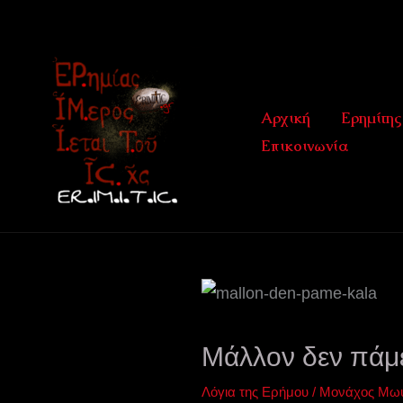
Μετάβαση
στο
περιεχόμενο
Αρχική
Ερημίτης
Επικοινωνία
Μάλλον δεν πάμ
Λόγια της Ερήμου
/
Μονάχος Μωυσ