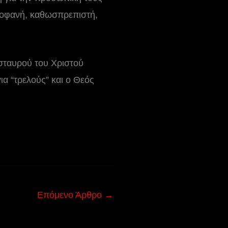
αροφανή, καθωσπρεπιστή,
σταυρού του Χριστού
ια “τρελούς” και ο Θεός
Επόμενο Άρθρο
→