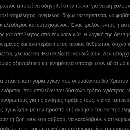
ρωπος μπορεί να οδηγηθεί στην τρέλα, για να μη χολοσ
ρεί ατημέλητος, ανέμελος, δίχως να ντρέπεται, να φοβάτ
ι ελεύθερος και ευτυχισμένος. Ένας τρελός, εντός ή εκτό
ς και απόβλητος από την κοινωνία. Η λογική της δεν τη
ονεμένος και ανυπεράσπιστος τέτοιος άνθρωπος συχνά κ
εται, χλευάζεται. Εξευτελίζεται και διώκεται. Δεν υπάρχε
όμως αξιοπρέπεια και εντιμότητα υπάρχει στον αξιότιμο 
ια σπάνια κατηγορία αγίων που ονομάζονται διά Χριστόν
 ενάρετοι, που επέλεξαν τον δύσκολο τρόπο αγιότητας, 
 ανθρώπους για τις ανόητες πράξεις τους, για να ταπειν
ος αγωνίζεται με την προσποιητή ανοησία του να προβλημ
ν τη ζωή τους στα σοβαρά, να καταλάβουν γιατί κυρίως 
ρξεώς τους και ότι η γνήσια ταπείνωση είναι απαραίτητ