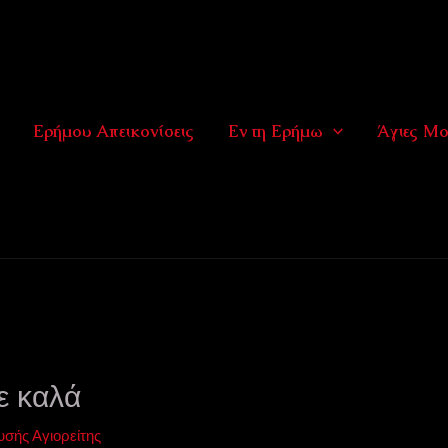
Ερήμου Απεικονίσεις
Εν τη Ερήμω
Άγιες Μο
ε καλά
ής Αγιορείτης