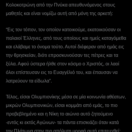
Κολοκοτρώνη από την Πνύκα απευθυνόμενος στους
μαθητές και είναι νομίζω αυτή από μόνη της αρκετή:
“Εις τον τόπον, τον οποίον κατοικούμε, εκατοικούσαν οι
παλαιοί Έλληνες, από τους οποίους και ημείς καταγόμεθα
και ελάβαμε το όνομα τούτο. Αυτοί διέφεραν από ημάς εις
την θρησκείαν, διότι επροσκυνούσαν τες πέτρες και τα
ξύλα. Αφού ύστερα ήλθε στον κόσμο ο Χριστός, οι λαοί
όλοι επίστευσαν εις το Ευαγγέλιό του, και έπαυσαν να
λατρεύουν τα είδωλα”.
Τέλος, είσαι Ολυμπιονίκης μέσα σε μία κοινωνία αθέατων,
μικρών Ολυμπιονικών, είσαι κομμάτι από εμάς, το πιο
προβεβλημένο και η Νίκη το αιώνιο αυτό ζητούμενο
-εντός κι εκτός Αγώνων- τα πάντα επισκιάζει όταν κατά
τον Πλάτωνα στην πιο απόλυτη μορφή αυτή επιτευχθεί: