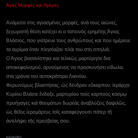
Άγιες Μορφές και Ημέρες
Ανάμεσα στις αγιασμένες μορφές, ανά τους αιώνες,
ξεχωριστή θέση κατέχει κι ο ταπεινός ερημίτης Άγιος
Βλάσιος, που γιάτρευε τους ανθρώπους και που ημέρευε
τα αγρίμια όταν πλησίαζαν πλάι του στη σπηλιά.
Ο Άγιος βασανίστηκε και τελικώς μαρτύρησε δια
αποκεφαλισμού, αρνούμενος να προσκυνήσει είδωλα,
στα χρόνια του αυτοκράτορα Λικινίου.
Φερωνύμως βλαστήσας, ὡς δένδρον εὔκαρπον, ἱεράρχα
Κυρίου Βλάσιε ἔνδοξε, μαρτυρίου τοὺς καρποὺς κόσμῳ
προήγαγες καὶ θαυμάτων δωρεάς ἀναβλύζεις δαψιλῶς,
ὡς θεῖος ἱερομάρτυς τοῖς καταφεύγουσι πάτερ τῇ
ἀντιλήψει τῆς πρεσβείας σου.
erimitic