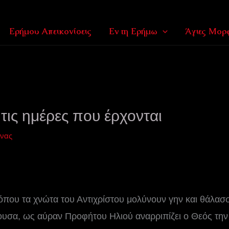
Ερήμου Απεικονίσεις
Εν τη Ερήμω
Άγιες Μορφ
 τις ημέρες που έρχονται
όνας
 όπου τα χνώτα του Αντιχρίστου μολύνουν γην και θάλασ
υσα, ως αύραν Προφήτου Ηλιού αναρριπίζει ο Θεός την 