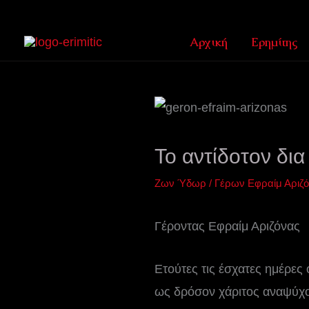
Μετάβαση
στο
Αρχική
Ερημίτης
περιεχόμενο
Το αντίδοτον δια
Ζων Ύδωρ
/
Γέρων Εφραίμ Αριζ
Γέροντας Εφραίμ Αριζόνας
Ετούτες τις έσχατες ημέρες
ως δρόσον χάριτος αναψύχο