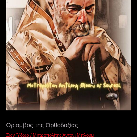
Θρίαμβος της Ορθοδοξίας
Ζων Ύδωρ
/
Μητροπολίτης Άντονι Μπλουμ