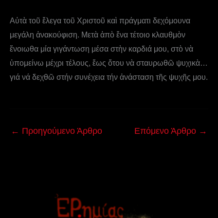
Αὐτὰ τοῦ ἔλεγα τοῦ Χριστοῦ καὶ πράγματι δεχόμουνα
μεγάλη ἀνακούφιση. Μετὰ ἀπὸ ἕνα τέτοιο κλαυθμὸν
ἔνοιωθα μία γιγάντωση μέσα στὴν καρδιά μου, στὸ νὰ
ὑπομείνω μέχρι τέλους, ἕως ὅτου νὰ σταυρωθῶ ψυχικὰ…
γιά νά δεχθῶ στήν συνέχεια τήν ἀνάσταση τῆς ψυχῆς μου.
←
Προηγούμενο Άρθρο
Επόμενο Άρθρο
→