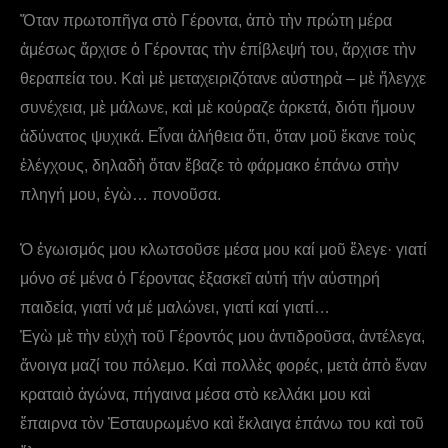
Ὅταν πρωτοπῆγα στὸ Γέροντα, ἀπὸ τὴν πρώτη μέρα
ἀμέσως ἄρχισε ὁ Γέροντας τὴν ἐπίβλεψή του, ἄρχισε τὴν
θεραπεία του. Καὶ μὲ μεταχειριζότανε αὐστηρὰ – μὲ ἤλεγχε
συνέχεια, μὲ μάλωνε, καὶ μὲ κούραζε ἀρκετά, διότι ἤμουν
ἀδύνατος ψυχικά. Eἶναι ἀλήθεια ὅτι, ὅταν μοῦ ἔκανε τοὺς
ἐλέγχους, δηλαδὴ ὅταν ἔβαζε τὸ φάρμακο ἐπάνω στὴν
πληγή μου, ἐγὼ… πονοῦσα.
Ὁ ἐγωισμός μου κλωτσοῦσε μέσα μου καί μοῦ ἔλεγε· γιατί
μόνο σέ μένα ὁ Γέροντας ἐξασκεῖ αὐτή τήν αὐστηρή
παιδεία, γιατί νά μέ μαλώνει, γιατί καί γιατί…
Ἐγὼ μὲ τὴν εὐχὴ τοῦ Γέροντός μου ἀντιδροῦσα, ἀντέλεγα,
ἄνοιγα μαζί του πόλεμο. Καὶ πολλὲς φορές, μετὰ ἀπὸ ἕναν
κραταιὸ ἀγώνα, πήγαινα μέσα στὸ κελλάκι μου καὶ
ἔπαιρνα τὸν Ἐσταυρωμένο καὶ ἔκλαιγα ἐπάνω του καὶ τοῦ