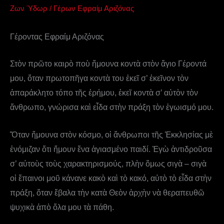
Ζων Ύδωρ
/
Γέρων Εφραίμ Αριζόνας
Γέροντας Εφραίμ Αριζόνας
Στὸν πρῶτο καιρὸ ποὺ ἤμουνα κοντὰ στὸν ἅγιο Γέροντά
μου, ὅταν πρωτοπῆγα κοντὰ του ἐκεῖ σ’ ἐκεῖνον τὸν
ἀπαράκλητο τόπο τῆς ἐρήμου, ἐκεῖ κοντὰ σ’ αὐτὸν τὸν
ἄνθρωπο, γνώρισα καὶ εἶδα στὴν πράξη τὸν ἐγωισμό μου.
Ὅταν ἤμουνα στὸν κόσμο, οἱ ἄνθρωποι τῆς Ἐκκλησίας μὲ
ἐνόμιζαν ὅτι ἤμουν ἕνα ἁγιασμένο παιδί. Ἐγὼ ἀντιδροῦσα
σ’ αὐτοὺς τοὺς χαρακτηρισμούς, πλὴν ὅμως σιγὰ – σιγὰ
οἱ ἔπαινοι μοῦ κάνανε κακὸ καὶ τὸ κακό, αὐτὸ τὸ εἶδα στὴν
πράξη, ὅταν ἔβαλα τὴν κατὰ Θεὸν ἀρχὴν νὰ θεραπευθῶ
ψυχικὰ ἀπὸ ὅλα μου τὰ πάθη.