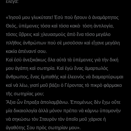
ἔλεγα:
«Ἰησοῦ μου γλυκύτατε! Ἐσὺ ποὺ ἤσουν ὁ ἀναμάρτητος
Θεός, ὑπέμεινες τόσα καὶ τόσα κακὰ· τόση ἀντιλογία,
τόσες ὕβρεις καὶ χλευασμοὺς ἀπὸ ἕνα τόσο μεγάλο
πλῆθος ἀνθρώπων ποὺ σὲ μισοῦσαν καὶ εἴχανε μεγάλη
κακία ἀπέναντί σου.
Καὶ ἐσὺ ἀνεξικάκως ὅλα αὐτὰ τὰ ὑπέμεινες γιὰ τὴν δική
μου ἀγάπη καὶ σωτηρία. Καὶ ἐγὼ ἕνας ἁμαρτωλὸς
ἄνθρωπος, ἕνας ἐμπαθὴς καὶ ἐλεεινὸς νὰ διαμαρτύρωμαι
καὶ νὰ λέω, γιατί μοῦ βάζει ὁ Γέροντας τὸ πικρὸ φάρμακο
τῆς σωτηρίας μου;
Ἄξια ὧν ἔπραξα ἀπολαμβάνω. Ἑπομένως δὲν ἔχω οὔτε
μία δικαιολογία ἀλλὰ μόνον πρέπει νὰ κάμνω ὑπομονὴν
νὰ σηκώσω τὸν Σταυρὸν τὸν ὁποῖο μοῦ χάρισε ἡ
ἀγαθότης Σου πρὸς σωτηρίαν μου».