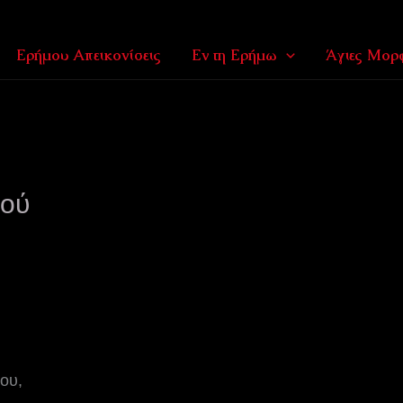
Ερήμου Απεικονίσεις
Εν τη Ερήμω
Άγιες Μορφ
εού
ου,