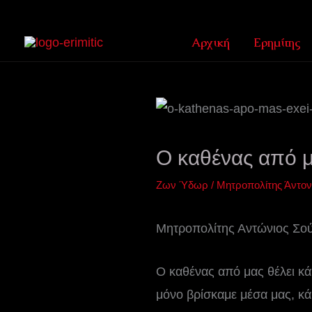
Μετάβαση
στο
Αρχική
Ερημίτης
περιεχόμενο
Ο καθένας από μ
Ζων Ύδωρ
/
Μητροπολίτης Άντο
Μητροπολίτης Αντώνιος Σο
Ο καθένας από μας θέλει κάπ
μόνο βρίσκαμε μέσα μας, κάθ