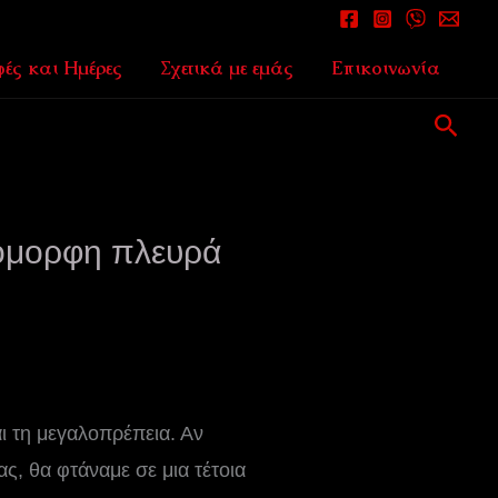
ές και Ημέρες
Σχετικά με εμάς
Επικοινωνία
Αναζ
 όμορφη πλευρά
αι τη μεγαλοπρέπεια. Αν
ς, θα φτάναμε σε μια τέτοια