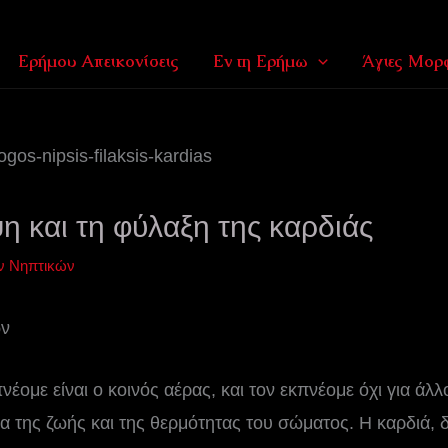
Ερήμου Απεικονίσεις
Εν τη Ερήμω
Άγιες Μορφ
η και τη φύλαξη της καρδιάς
ν Νηπτικών
ων
έομε είναι ο κοινός αέρας, και τον εκπνέομε όχι για άλλ
αιτία της ζωής και της θερμότητας του σώματος. Η καρδιά,