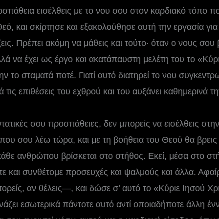
σπάθεια εισέλθεις με το νου σου στον καρδιακό τόπο π
εό, και σκίρτησε και εξακολούθησε αυτή την εργασία για
ζεις. Πρέπει ακόμη να μάθεις και τούτο· όταν ο νους σου 
λλά να έχει ως έργο και ακατάπαυστη μελέτη του το «Κύρι
ην το σταματά ποτέ. Γιατί αυτό διατηρεί το νου συγκεντρ
 τις επιθέσεις του εχθρού και του αυξάνει καθημερινά τ
ντατικές σου προσπάθειες, δεν μπορείς να εισέλθεις στη
ου σου λέω τώρα, και με τη βοήθεια του Θεού θα βρεις ό,
κάθε ανθρώπου βρίσκεται στο στήθος. Εκεί, μέσα στο στ
στε και συνθέτομε προσευχές και ψαλμούς και άλλα. Αφαί
ρείς, αν θέλεις—, και δώσε σ’ αυτό το «Κύριε Ιησού Χρι
άζει εσωτερικά πάντοτε αυτό αντί οποιαδήποτε άλλη έννο