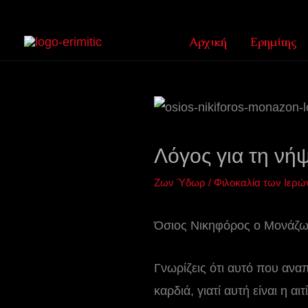
Μετάβαση
στο
Αρχική
Ερημίτης
περιεχόμενο
Λόγος για τη νήψ
Ζων Ύδωρ
/
Φιλοκαλία των Ιερώ
Όσιος Νικηφόρος ο Μονάζ
Γνωρίζεις ότι αυτό που αναπν
καρδιά, γιατί αυτή είναι η 