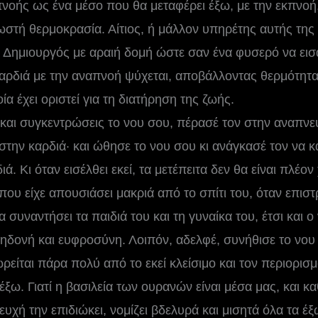
πνοής ως ένα μέσο που θα μεταφέρει έξω, με την εκπνοή,
σωστή θερμοκρασία. Αίτιος, ή μάλλον υπηρέτης αυτής της λ
 Δημιουργός με αραιή δομή ώστε σαν ένα φυσερό να εισάγ
καρδιά με την αναπνοή ψύχεται, αποβάλλοντας θερμότητα,
ία έχει οριστεί για τη διατήρηση της ζωής.
 και συγκεντρώσεις το νου σου, πέρασέ τον στην αναπνε
 στην καρδιά· και ώθησε το νου σου κι ανάγκασέ τον να κα
ά. Κι όταν εισέλθει εκεί, τα μετέπειτα δεν θα είναι πλέο
 είχε απουσιάσει μακριά από το σπίτι του, όταν επιστρέψ
 συναντήσει τα παιδιά του και τη γυναίκα του, έτσι και ο
 ηδονή και ευφροσύνη. Λοιπόν, αδελφέ, συνήθισε το νου
ρείται πάρα πολύ από το εκεί κλείσιμο και τον περιορισ
 έξω. Γιατί η βασιλεία των ουρανών είναι μέσα μας, και 
ευχή την επιδιώκει, νομίζει βδελυρά και μισητά όλα τα έξ