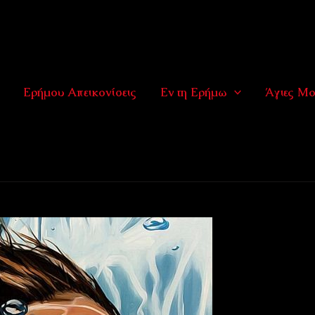
Ερήμου Απεικονίσεις
Εν τη Ερήμω
Άγιες Μο