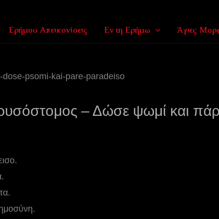
Ερήμου Απεικονίσεις
Εν τη Ερήμω
Άγιες Μορφ
ρυσόστομος – Δώσε ψωμί και πάρ
ισο.
.
τα.
εημοσύνη.