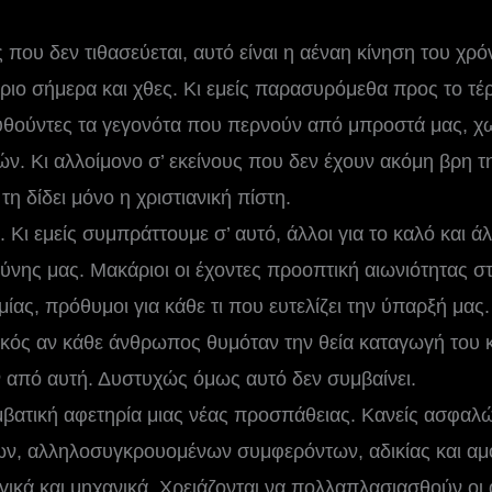
 που δεν τιθασεύεται, αυτό είναι η αέναη κίνηση του χρό
ύριο σήμερα και χθες. Κι εμείς παρασυρόμεθα προς το τέ
υθούντες τα γεγονότα που περνούν από μπροστά μας, χω
τών. Κι αλλοίμονο σ’ εκείνους που δεν έχουν ακόμη βρη
η δίδει μόνο η χριστιανική πίστη.
 Κι εμείς συμπράττουμε σ’ αυτό, άλλοι για το καλό και άλ
υθύνης μας. Μακάριοι οι έχοντες προοπτική αιωνιότητας σ
μίας, πρόθυμοι για κάθε τι που ευτελίζει την ύπαρξή μας.
κός αν κάθε άνθρωπος θυμόταν την θεία καταγωγή του κ
 από αυτή. Δυστυχώς όμως αυτό δεν συμβαίνει.
βατική αφετηρία μιας νέας προσπάθειας. Κανείς ασφαλώς
ν, αλληλοσυγκρουομένων συμφερόντων, αδικίας και αμ
γικά και μηχανικά. Χρειάζονται να πολλαπλασιασθούν ο