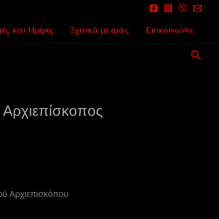
ές και Ημέρες
Σχετικά με εμάς
Επικοινωνία
Αναζ
 Αρχιεπίσκοπος
ού Αρχιεπισκόπου