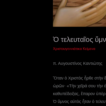
Ὁ τελευταῖος ὕμ
Χριστουγεννιάτικα Κείμενα
π. Αυγουστίνος Καντιώτης
Ὅταν ὁ Χριστὸς ἦρθε στὴν ἔ
ὡρῶν· «Τὴν χεῖρά σου τὴν ἁ
καθυπέδειξας, ἔπαρον ὑπὲρ
Ὁ ὕμνος αὐτὸς ἦταν ὁ τελευ