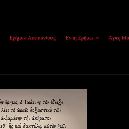
Ερήμου Απεικονίσεις
Εν τη Ερήμω
Άγιες Μο