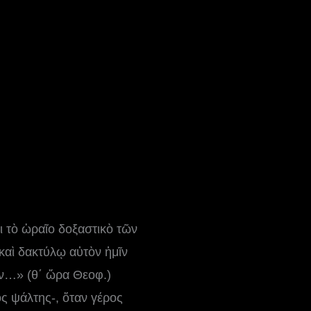
ι τὸ ὡραῖο δοξαστικὸ τῶν
καὶ δακτύλῳ αὐτὸν ἡμῖν
ν…» (θ΄ ὥρα Θεοφ.)
ς ψάλτης-, ὅταν γέρος