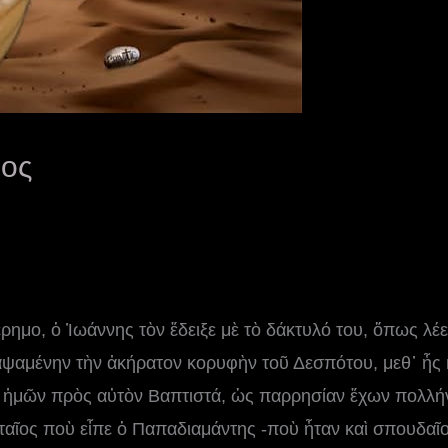
νος
ρημο, ὁ Ἰωάννης τὸν ἔδειξε μὲ τὸ δάκτυλό του, ὅπως λέε
ψαμένην τὴν ἀκήρατον κορυφὴν τοῦ Δε­σπότου, μεθ᾿ ἧς 
 ἡμῶν πρὸς αὐτὸν Βαπτιστά, ὡς παρρησίαν ἔχων πολλή
ταῖος ποὺ εἶπε ὁ Παπαδιαμάντης -ποὺ ἦταν καὶ σπουδαῖο