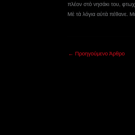
πλέον στὸ νησά­κι του, φτωχ
Μὲ τὰ λόγια αὐτὰ πέθανε. Μὲ
←
Προηγούμενο Άρθρο