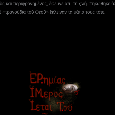
ὸς καὶ περιφρονημένος, ἔφευγε ἀπ᾿ τὴ ζωή. Σηκώθηκε ἀπ᾿
 «τραγούδια τοῦ Θεοῦ» ἔκλειναν τὰ μάτια τους τότε.