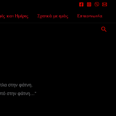
ές και Ημέρες
Σχετικά με εμάς
Επικοινωνία
Αναζ
ίπλα στην φάτνη.
ιστό στην φάτνη…”