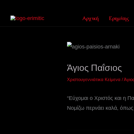
Μετάβαση
στο
Αρχική
Ερημίτης
περιεχόμενο
Άγιος Παΐσιος
Χριστουγεννιάτικα Κείμενα
/
Άγιο
“Εύχομαι ο Χριστός και η Πα
Νομίζω περνάει καλά, όπως 