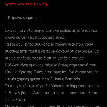
Χριστούγεννα του Ερημίτη
– Κείμενο: ερημίτης –
Έγινες πια πολύ σοφός ώστε να εκβιάσεις από τον νέο
χρόνο ουτοπικές, πανάρχαιες ευχές.
Τα έτη σου, εντός σου -όλα τα πρώην νέα- που ‘χουν
συσσωρευτεί πρέπει να σε διδάσκουν ότι δεν ωφελεί να
θες να αλλάξεις φορεσιά απ’ τη γαλάζια σφαίρα.
Εξάλλου είναι ομοίως μπάχαλο όπως στην εποχή που
έζησε ο Χριστός. Σκιές, λασπομαχίες, ένα όνειρο νυχτός
και μία χαμένη ημέρα. Αλλού είναι η Βασιλεία.
Τα πιο γλυκά ευχολόγια θα βρίσκονται θαμμένα πριν καν
έρθει Φλεβάρης. Αυτοί που τα εκστομίσανε, αυτοί θα τα
έχουν θάψει.
Μόλις το glamour των γιορτών θα βαρεθεί και φύγει, τότε