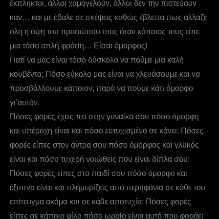
έκπληκτοι, άλλοι χαμογελούν, άλλοι δεν την πιστεύουν
καν… και με έβαλε σε σκέψεις καθώς έβλεπα πως άλλαζε
όλη η όψη του προσώπου τους όταν κάποιος τους είπε
μια τόσο απλή φράση… Είσαι όμορφος!
Γιατί να μας είναι τόσο δύσκολο να πούμε μια καλή
κουβέντα; Πόσο εύκολο μας είναι να χλευάσουμε και να
προσβάλλουμε κάποιον, παρά να πούμε κάτι όμορφο
γι’αυτόν.
Πόσες φορές έχεις πει στην γυναίκα σου πόσο όμορφη
και υπέροχη είναι και πόσο ευτυχισμένο σε κάνει; Πόσες
φορές είπες στον άντρα σου πόσο όμορφος και γλυκός
είναι και πόσο τυχερή νοιώθεις που είναι δίπλα σου;
Πόσες φορές είπες στο παιδί σου πόσο όμορφο και
έξυπνο είναι και πλημυρίζεις από περηφάνια σε κάθε του
επίτευγμα ακόμα και σε κάθε αποτυχία; Πόσες φορές
είπες σε κάποιο φίλο πόσο ωραίο είναι αυτό που φοράει