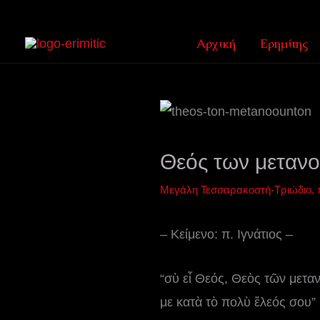
Μετάβαση
στο
Αρχική
Ερημίτης
περιεχόμενο
Θεός των μεταν
Μεγάλη Τεσσαρακοστή-Τριώδιο
,
– Κείμενο: π. Ιγνάτιος –
“σὺ εἶ Θεός, Θεὸς τῶν μεταν
με κατὰ τὸ πολὺ ἔλεός σου”