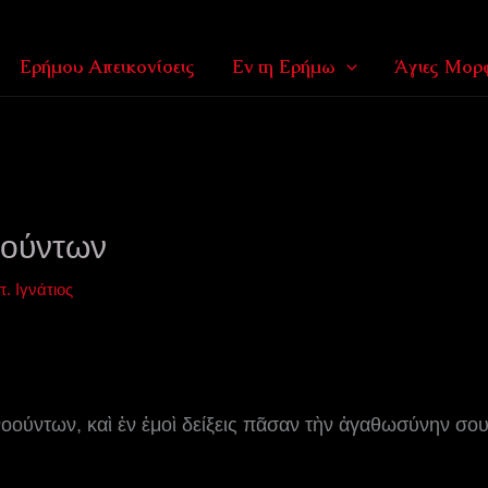
Ερήμου Απεικονίσεις
Εν τη Ερήμω
Άγιες Μορφ
οούντων
π. Ιγνάτιος
οούντων, καὶ ἐν ἐμοὶ δείξεις πᾶσαν τὴν ἀγαθωσύνην σου,