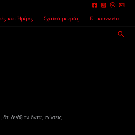
ές και Ημέρες
Σχετικά με εμάς
Επικοινωνία
Αναζ
 ὅτι ἀνάξιον ὄντα, σώσεις