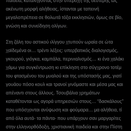
παιδεία, καταλήγοντας στην υπεροχή της δεύτερης ως
ακένωτη μορφή αλήθειας, ίστανται με ταπεινή
μεγαλοπρέπεια σε θολωτά τόξα εκκλησιών, όμως σε βίο,
γνώση και συνείδηση ολίγων.
Στη ζάλη του αστικού ιλίγγου χτυπούν ωραία σε ώτα
χαϊδεμένα οι… τρέντι λέξεις: υπερβατικός διαλογισμός,
γκουρού, γιόγκα, καμπάλα, περινιαλισμός… κι ένα χαλάκι
χάμω για συγκέντρωση κι επίκληση στο σύγχρονο τοτέμ
του φτασμένου του μυαλού και της υπόστασής μας, γιατί
γουάου πόσο κουλ και τρανοί γινόμαστε και μέσα μας και
απέναντι στους άλλους. Τσουβάλια χρημάτων
καταθέτονται ως αγορά υπηρεσιών στους… “δασκάλους”
που υπόσχονται ανύψωση και φούμαρα… μα αλήθεια, τί
από όλα αυτά- τα πάντα- που υπάρχουν σαν μαργαρίτες
στην ελληνορθόδοξη, χριστιανική παιδεία και στην Πίστη