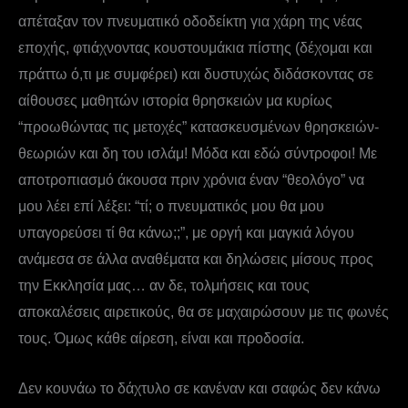
απέταξαν τον πνευματικό οδοδείκτη για χάρη της νέας
εποχής, φτιάχνοντας κουστουμάκια πίστης (δέχομαι και
πράττω ό,τι με συμφέρει) και δυστυχώς διδάσκοντας σε
αίθουσες μαθητών ιστορία θρησκειών μα κυρίως
“προωθώντας τις μετοχές” κατασκευσμένων θρησκειών-
θεωριών και δη του ισλάμ! Μόδα και εδώ σύντροφοι! Με
αποτροπιασμό άκουσα πριν χρόνια έναν “θεολόγο” να
μου λέει επί λέξει: “τί; ο πνευματικός μου θα μου
υπαγορεύσει τί θα κάνω;;”, με οργή και μαγκιά λόγου
ανάμεσα σε άλλα αναθέματα και δηλώσεις μίσους προς
την Εκκλησία μας… αν δε, τολμήσεις και τους
αποκαλέσεις αιρετικούς, θα σε μαχαιρώσουν με τις φωνές
τους. Όμως κάθε αίρεση, είναι και προδοσία.
Δεν κουνάω το δάχτυλο σε κανέναν και σαφώς δεν κάνω