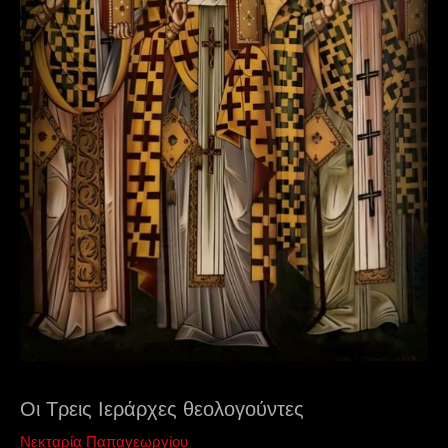
Οι Τρεις Ιεράρχες θεολογούντες
Νεκταρία Παπαγεωργίου