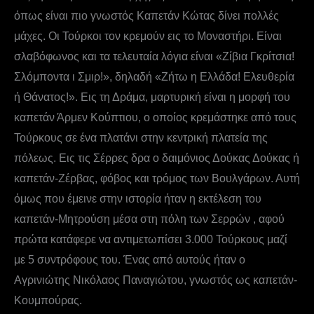
όπως είναι πιο γνωστός Καπετάν Κώτας δίνει πολλές
μάχες. Οι Τούρκοι τον κρεμούν εις το Μοναστήρι. Είναι
σλαβόφωνος και τα τελευταία λόγια είναι «Ζίβια Γκρίτσια!
Σλόμποντα ι Σμιρ!», δηλαδή «Ζήτω η Ελλάδα! Ελευθερία
ή Θάνατος!». Εις τη Δράμα, μαρτυρική είναι η μορφή του
καπετάν Άρμεν Κούπτιου, ο οποίος κρεμάστηκε από τους
Τούρκους σε ένα πλατάνι στην κεντρική πλατεία της
πόλεως. Εις τις Σέρρες δρα ο δαιμόνιος Δούκας Δούκας ή
καπετάν-Ζέρβας, φόβος και τρόμος των Βουλγάρων. Αυτή
όμως που έμεινε στην ιστορία ήταν η εκτέλεση του
καπετάν-Μητρούση μέσα στη πόλη των Σερρών , αφού
πρώτα κατάφερε να αντιμετωπίσει 3.000 Τούρκους μαζί
με 5 συντρόφους του. Ένας από αυτούς ήταν ο
Αγρινιώτης Νικόλαος Παναγιώτου, γνωστός ως καπετάν-
Κουμπούρας.