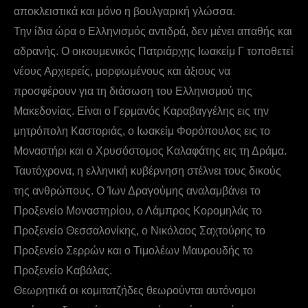
αποκλειστικά και μόνο η βουλγαρική γλώσσα.
Την ίδια ώρα ο Ελληνισμός αντιδρά, δεν μένει απαθής και
αδρανής. Ο οικουμενικός Πατριάρχης Ιωακείμ Γ τοποθετεί
νέους Αρχιερείς, μορφωμένους και άξιους να
προσφέρουν για τη διάσωση του Ελληνισμού της
Μακεδονίας. Είναι ο Γερμανός Καραβαγγέλης εις την
μητρόπολη Καστοριάς, ο Ιωακείμ Φορόπουλος εις το
Μοναστήρι και ο Χρυσόστομος Καλαφάτης εις τη Δράμα.
Ταυτόχρονα, η ελληνική κυβέρνηση στέλνει τους δικούς
της ανθρώπους. Ο Ίων Δραγούμης αναλαμβάνει το
Προξενείο Μοναστηρίου, ο Λάμπρος Κορομηλάς το
Προξενείο Θεσσαλονίκης, ο Νικόλαος Σαχτούρης το
Προξενείο Σερρών και ο Τιμολέων Μαυρουδής το
Προξενείο Καβάλας.
Θεωρητικά οι κομιτατζήδες θεωρούνται αυτόνομοι