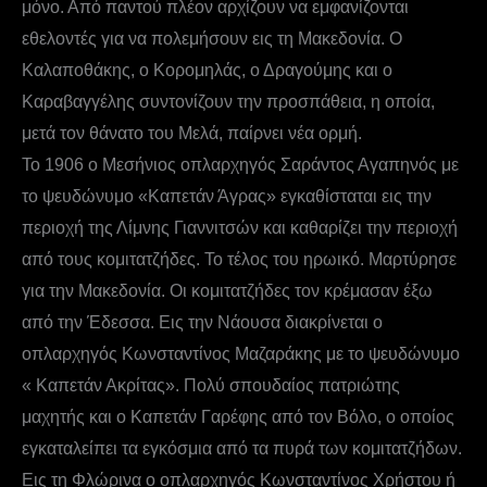
μόνο. Από παντού πλέον αρχίζουν να εμφανίζονται
εθελοντές για να πολεμήσουν εις τη Μακεδονία. Ο
Καλαποθάκης, ο Κορομηλάς, ο Δραγούμης και ο
Καραβαγγέλης συντονίζουν την προσπάθεια, η οποία,
μετά τον θάνατο του Μελά, παίρνει νέα ορμή.
Το 1906 ο Μεσήνιος οπλαρχηγός Σαράντος Αγαπηνός με
το ψευδώνυμο «Καπετάν Άγρας» εγκαθίσταται εις την
περιοχή της Λίμνης Γιαννιτσών και καθαρίζει την περιοχή
από τους κομιτατζήδες. Το τέλος του ηρωικό. Μαρτύρησε
για την Μακεδονία. Οι κομιτατζήδες τον κρέμασαν έξω
από την Έδεσσα. Εις την Νάουσα διακρίνεται ο
οπλαρχηγός Κωνσταντίνος Μαζαράκης με το ψευδώνυμο
« Καπετάν Ακρίτας». Πολύ σπουδαίος πατριώτης
μαχητής και ο Καπετάν Γαρέφης από τον Βόλο, ο οποίος
εγκαταλείπει τα εγκόσμια από τα πυρά των κομιτατζήδων.
Εις τη Φλώρινα ο οπλαρχηγός Κωνσταντίνος Χρήστου ή