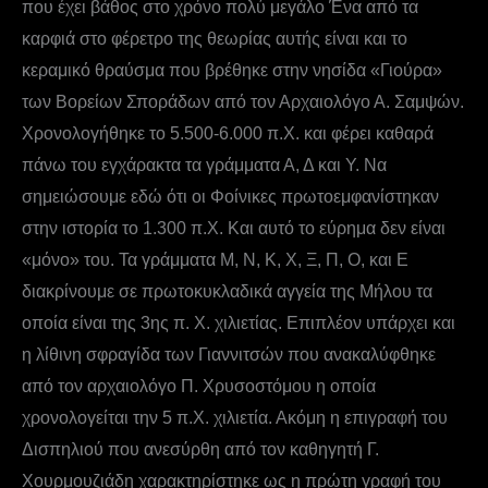
που έχει βάθος στο χρόνο πολύ μεγάλο Ένα από τα
καρφιά στο φέρετρο της θεωρίας αυτής είναι και το
κεραμικό θραύσμα που βρέθηκε στην νησίδα «Γιούρα»
των Βορείων Σποράδων από τον Αρχαιολόγο Α. Σαμψών.
Χρονολογήθηκε το 5.500-6.000 π.Χ. και φέρει καθαρά
πάνω του εγχάρακτα τα γράμματα Α, Δ και Υ. Να
σημειώσουμε εδώ ότι οι Φοίνικες πρωτοεμφανίστηκαν
στην ιστορία το 1.300 π.Χ. Και αυτό το εύρημα δεν είναι
«μόνο» του. Τα γράμματα Μ, Ν, Κ, Χ, Ξ, Π, Ο, και Ε
διακρίνουμε σε πρωτοκυκλαδικά αγγεία της Μήλου τα
οποία είναι της 3ης π. Χ. χιλιετίας. Επιπλέον υπάρχει και
η λίθινη σφραγίδα των Γιαννιτσών που ανακαλύφθηκε
από τον αρχαιολόγο Π. Χρυσοστόμου η οποία
χρονολογείται την 5 π.Χ. χιλιετία. Ακόμη η επιγραφή του
Δισπηλιού που ανεσύρθη από τον καθηγητή Γ.
Χουρμουζιάδη χαρακτηρίστηκε ως η πρώτη γραφή του