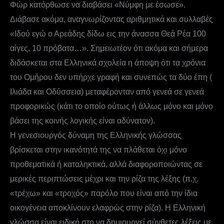
Φώρ κατόρθωσε να διαβάσει «Νύμφη με έσωσε».
Διάβασε ακόμα, αναγνωρίζοντας αριθμητικά και συλλαβές
«Ιδού εγώ ο Αρεάδης δίδω εις την άνασσα Θεά Ρέα 100
αίγες, 10 πρόβατα…». Σημειωτέον ότι ακόμα και σήμερα
διδάσκεται στα Ελληνικά σχολεία η άποψη ότι τα χρόνια
του Ομήρου δεν υπήρχε γραφή και συνεπώς τα δύο έπη (
Ιλιάδα και Οδύσσεια) μεταφέρονταν από γενεά σε γενεά
προφορικώς (κάτι το οποίο ούτως ή άλλως μόνο και μόνο
βάσει της κοινής λογικής είναι αδύνατον).
Η γενεσιουργός δύναμη της Ελληνικής γλώσσας
βρίσκεται στην ικανότητά της να πλάθεται όχι μόνο
προθεματικά ή καταληκτικά, αλλά διαφοροποιώντας σε
μερικές περιπτώσεις μέχρι και την ρίζα της λέξης (π.χ.
«τρέχω» και «τροχός» παρόλο που είναι από την ίδια
οικογένεια αποκλίνουν ελαφρώς στην ρίζα). Η Ελληνική
γλώσσα είναι ειδική στο να δημιουργεί σύνθετες λέξεις με