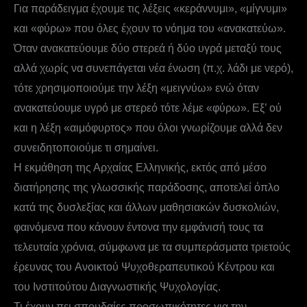
Για παράδειγμα έχουμε τις λέξεις «κεράννυμι», «μίγνυμι»
και «φύρω» που όλες έχουν το νόημα του «ανακατεύω».
Όταν ανακατεύουμε δύο στερεά ή δύο υγρά μεταξύ τους
αλλά χωρίς να συνεπάγεται νέα ένωση (π.χ. λάδι με νερό),
τότε χρησιμοποιούμε την λέξη «μειγνύω» ενώ όταν
ανακατεύουμε υγρό με στερεό τότε λέμε «φύρω». Εξ’ ού
και η λέξη «αιμόφυρτος» που όλοι γνωρίζουμε αλλά δεν
συνειδητοποιούμε τι σημαίνει.
H εκμάθηση της Αρχαίας Ελληνικής, εκτός από μέσο
διατήρησης της γλωσσικής παράδοσης, αποτελεί όπλο
κατά της δυσλεξίας και άλλων μαθησιακών δυσκολιών,
φαινόμενα που κάνουν έντονα την εμφάνισή τους τα
τελευταία χρόνια, σύμφωνα με τα συμπεράσματα τριετούς
έρευνας του Aνοικτού Ψυχοθεραπευτικού Kέντρου και
του Iνστιτούτου Διαγνωστικής Ψυχολογίας.
Τι έχουν πει σπουδαίες προσωπικότητες για την