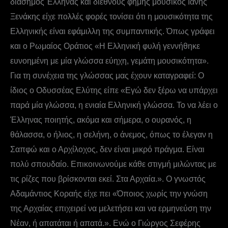
διάσημος Έλληνας και διεθνούς φήμης μουσικός Ιάνης
Ξενάκης είχε πολλές φορές τονίσει ότι η μουσικότητα της
Ελληνικής είναι εφάμιλλη της συμπαντικής. Όπως γράφει
και ο Ρωμαίος Οράτιος «Η Ελληνική φυλή γεννήθηκε
ευνοημένη με μία γλώσσα εύηχη, γεμάτη μουσικότητα».
Για τη συνέχεια της γλώσσας μας έχουν καταγραφεί: Ο
ίδιος ο Οδυσσέας Ελύτης είπε «Εγώ δεν ξέρω να υπάρχει
παρά μία γλώσσα, η ενιαία Ελληνική γλώσσα. Το να λέει ο
Έλληνας ποιητής, ακόμα και σήμερα, ο ουρανός, η
θάλασσα, ο ήλιος, η σελήνη, ο άνεμος, όπως το έλεγαν η
Σαπφώ και ο Αρχίλοχος, δεν είναι μικρό πράγμα. Είναι
πολύ σπουδαίο. Επικοινωνούμε κάθε στιγμή μιλώντας με
τις ρίζες που βρίσκονται εκεί. Στα Αρχαία.». Ο γνωστός
Αδαμάντιος Κοραής είχε πει «Όποιος χωρίς την γνώση
της Αρχαίας επιχειρεί να μελετήσει και να ερμηνεύση την
Νέαν, ή απατάται ή απατά.». Ενώ ο Γιώργος Σεφέρης