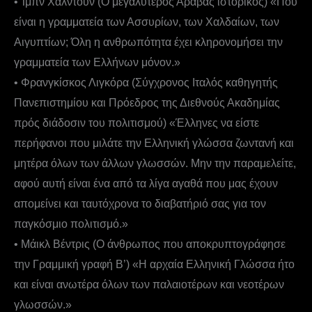
• Ίμπν Χαλντούν (Ο μεγαλύτερος Άραβας ιστορικός) «Που
είναι η γραμματεία των Ασσυρίων, των Χαλδαίων, των
Αιγυπτίων; Όλη η ανθρωπότητα έχει κληρονομήσει την
γραμματεία των Ελλήνων μόνον.»
• Φρανγκίσκος Λιγκόρα (Σύγχρονος Ιταλός καθηγητής
Πανεπιστημίου και Πρόεδρος της Διεθνούς Ακαδημίας
πρός διάδοσιν του πολιτισμού) «Έλληνες να είστε
περήφανοι που μιλάτε την Ελληνική γλώσσα ζωντανή και
μητέρα όλων των άλλων γλωσσών. Μην την παραμελείτε,
αφού αυτή είναι ένα από τα λίγα αγαθά που μας έχουν
απομείνει και ταυτόχρονα το διαβατήριό σας για τον
παγκόσμιο πολιτισμό.»
• Μάικλ Βέντρις (Ο άνθρωπος που αποκρυπτογράφησε
την Γραμμική γραφή Β’) «Η αρχαία Ελληνική Γλώσσα ήτο
και είναι ανωτέρα όλων των παλαιοτέρων και νεοτέρων
γλωσσών.»