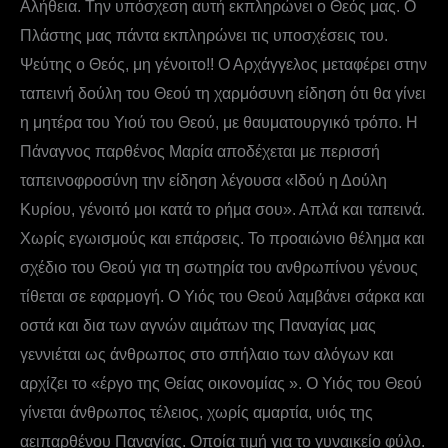
Αλήθεια. Την υπόσχεση αυτή εκπληρώνει ο Θεός μας. Ο
Πλάστης μας πάντα εκπληρώνει τις υποσχέσεις του.
Ψεύτης ο Θεός, μη γένοιτο!! Ο Αρχάγγελος μεταφέρει στην
ταπεινή δούλη του Θεού τη χαρμόσυνη είδηση ότι θα γίνει
η μητέρα του Υιού του Θεού, με θαυματουργικό τρόπο. Η
Πάναγνος παρθένος Μαρία αποδέχεται με περισσή
ταπεινοφροσύνη την είδηση λέγουσα «Ιδού η Δούλη
Κυρίου, γένοιτό μοι κατά το ρήμα σου». Απλά και ταπεινά.
Χωρίς εγωισμούς και επάρσεις. Το προαιώνιο θέλημα και
σχέδιο του Θεού για τη σωτηρία του ανθρωπίνου γένους
τίθεται σε εφαρμογή. Ο Υιός του Θεού λαμβάνει σάρκα και
οστά και δια των αγνών αιμάτων της Παναγίας μας
γεννιέται ως άνθρωπος στο σπήλαιο των αλόγων και
αρχίζει το «έργο της Θείας οικονομίας ». Ο Υιός του Θεού
γίνεται άνθρωπος τέλειος, χωρίς αμαρτία, υιός της
αειπαρθένου Παναγίας. Οποία τιμή για το γυναικείο φύλο.