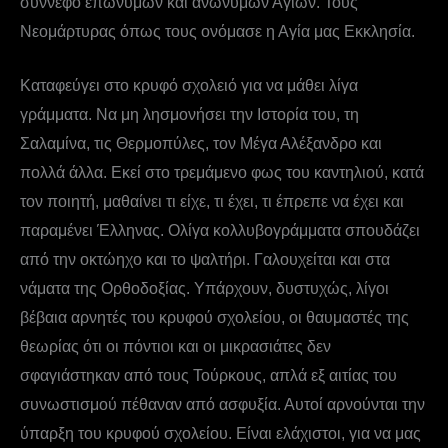
σύννεφο επωνύμων και ανωνύμων Αγίων. Τους
Νεομάρτυρας όπως τους ονόμασε η Αγία μας Εκκλησία.
Καταφεύγει στο κρυφό σχολειό για να μάθει λίγα
γράμματα. Να μη λησμονήσει την Ιστορία του, τη
Σαλαμίνα, τις Θερμοπύλες, τον Μέγα Αλέξανδρο και
πολλά άλλα. Εκεί στο τρεμάμενο φως του καντηλιού, κατά
τον ποιητή, μαθαίνει τι είχε, τι έχει, τι έπρεπε να έχει και
παραμένει Έλληνας. Ολίγα κολλυβογράμματα σπουδάζει
από την οκτώηχο και το ψαλτήρι. Γαλουχείται και στα
νάματα της Ορθοδοξίας. Υπάρχουν, δυστυχώς, λίγοι
βέβαια αρνητές του κρυφού σχολείου, οι θαυμαστές της
θεωρίας ότι οι πόντιοι και οι μικρασιάτες δεν
σφαγιάστηκαν από τους Τούρκους, απλά εξ αιτίας του
συνωστισμού πέθαναν από ασφυξία. Αυτοί αρνούνται την
ύπαρξη του κρυφού σχολείου. Είναι ελάχιστοι, για να μας