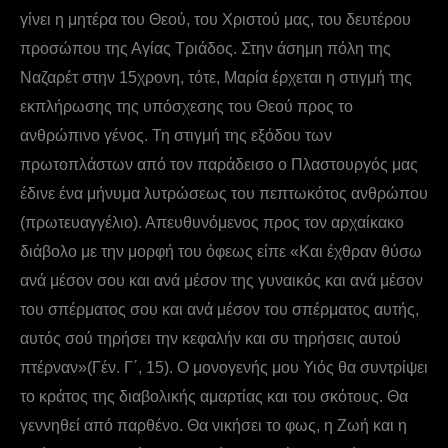
γίνει η μητέρα του Θεού, του Χριστού μας, του δευτέρου
προσώπου της Αγίας Τριάδος. Στην άσημη πόλη της
Ναζαρέτ στην 15χρονη, τότε, Μαρία έρχεται η στιγμή της
εκπλήρωσης της υπόσχεσης του Θεού προς το
ανθρώπινο γένος. Τη στιγμή της εξόδου των
πρωτοπλάστων από τον παράδεισο ο Πλαστουργός μας
έδινε ένα μήνυμα λυτρώσεως του πεπτωκότος ανθρώπου
(πρωτευαγγέλιο). Απευθυνόμενος προς τον αρχαίκακο
διάβολο με την μορφή του όφεως είπε «Και έχθραν θύσω
ανά μέσον σου και ανά μέσον της γυναικός και ανά μέσον
του σπέρματος σου και ανά μέσον του σπέρματος αυτής,
αυτός σού τηρήσει την κεφαλήν και συ τηρήσεις αυτού
πτέρναν»(Γέν. Γ΄, 15). Ο μονογενής μου Υιός θα συντρίψει
το κράτος της διαβολικής αμαρτίας και του σκότους. Θα
γεννηθεί από παρθένο. Θα νικήσει το φως, η Ζωή και η