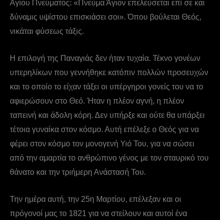
Αγίου Πνεύματος: «Πνεύμα Άγιον επελεύσεται επί σε και
δύναμις υψίστου επισκιάσει σοι». Όπου βούλεται Θεός,
νικάται φύσεως τάξις.
Η επιλογή της Παναγιάς δεν ήταν τυχαία. Τέκνο γονέων
υπερηλίκων που γεννήθηκε κατόπιν πολλών προσευχών
και το οποίο το είχαν τάξει οι υπέργηροι γονείς του να το
αφιερώσουν στο Θεό. Ήταν η πλέον αγνή, η πλέον
ταπεινή και άδολη κόρη. Δεν υπήρξε και ούτε θα υπάρξει
τέτοια γυναίκα στον κόσμο. Αυτή επέλεξε ο Θεός για να
φέρει στον κόσμο τον μονογενή Υιό Του, για να σώσει
από την αμαρτία το ανθρώπινο γένος με τον σταυρικό του
θάνατο και την τριήμερη Ανάστασή Του.
Την ημέρα αυτή, την 25η Μαρτίου, επέλεξαν και οι
πρόγονοί μας το 1821 για να στείλουν και αυτοί ένα