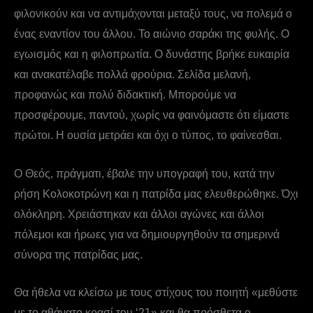
φιλονικούν και να αντιμάχονται μεταξύ τους, να πολεμά ο
ένας εναντίον του άλλου. Το αιώνιο σαράκι της φυλής. Ο
εγωισμός και η φιλοπρωτία. Ο δυνάστης βρήκε ευκαιρία
και ανακατέλαβε πολλά φρούρια. Σελίδα μελανή,
προφανώς και πολύ διδακτική. Μπορούμε να
προσφέρουμε, παντού, χωρίς να φαινόμαστε ότι είμαστε
πρώτοι. Η ουσία μετράει και όχι ο τύπος, το φαίνεσθαι.
Ο Θεός, πράγματι, έβαλε την υπογραφή του, κατά την
ρήση Κολοκοτρώνη και η πατρίδα μας ελευθερώθηκε. Όχι
ολόκληρη. Χρειάστηκαν και άλλοι αγώνες και άλλοι
πόλεμοι και ήρωες για να δημιουργηθούν τα σημερινά
σύνορα της πατρίδας μας.
Θα ήθελα να κλείσω με τους στίχους του ποιητή «μεθύστε
με το αθάνατο κρασί του ‘21» και θα πρόσθετα ο