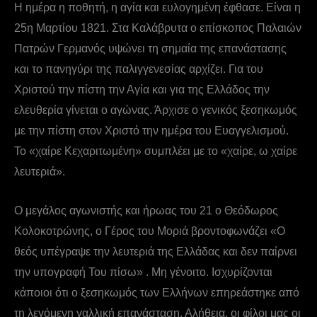
Η ημέρα η ποθητή, η αγία και ευλογημένη έφθασε. Είναι η
25η Μαρτίου 1821. Στα Καλάβρυτα ο επίσκοπος Παλαιών
Πατρών Γερμανός υψώνει τη σημαία της επανάστασης
και το πανηγύρι της παλιγγενεσίας αρχίζει. Για του
Χριστού την πίστη την Αγία και για της Ελλάδος την
ελευθερία γίνεται ο αγώνας. Άρχισε ο γενικός ξεσηκωμός
με την πίστη στον Χριστό την ημέρα του Ευαγγελισμού.
Το «χαίρε Κεχαριτωμένη» συμπλέει με το «χαίρε, ω χαίρε
λευτεριά».
Ο μεγάλος αγωνιστής και ήρωας του 21 ο Θεόδωρος
Κολοκοτρώνης, ο Γέρος του Μοριά βροντοφωνάζει «Ο
θεός υπέγραψε την λευτεριά της Ελλάδας και δεν παίρνει
την υπογραφή Του πίσω» . Μη γένοιτο. Ισχυρίζονται
κάποιοι ότι ο ξεσηκωμός των Ελλήνων επηρεάστηκε από
τη λεγόμενη γαλλική επανάσταση. Αλήθεια, οι φίλοι μας οι