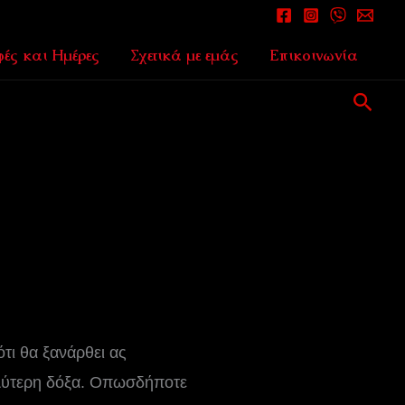
ές και Ημέρες
Σχετικά με εμάς
Επικοινωνία
Αναζ
ότι θα ξανάρθει ας
γαλύτερη δόξα. Οπωσδήποτε