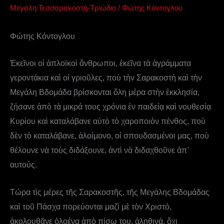
Μεγάλη Τεσσαρακοστή-Τριώδιο
/
Φώτης Κόντογλου
Φώτης Κόντογλου
Ἐκεῖνοι οἱ ἁπλοϊκοὶ ἄνθρωποι, ἐκεῖνα τὰ ἀγράμματα
γεροντάκια καὶ οἱ γριοῦλες, ποὺ τὴν Σαρακοστὴ καὶ τὴν
Μεγάλη Βδομάδα βρίσκονται ὅλη μέρα στὴν ἐκκλησία,
ζήσανε ἀπὸ τὰ μικρά τους χρόνια ἐν παιδείᾳ καὶ νουθεσίᾳ
Κυρίου καὶ καταλάβανε αὐτὸ τὸ χαροποιὸν πένθος, ποὺ
δὲν τὸ καταλάβανε, ἀλοίμονο, οἱ σπουδασμένοι μας, ποὺ
θέλουνε νὰ τοὺς διδάξουνε, ἀντὶ νὰ διδαχθοῦνε ἀπ᾿
αυτούς.
Τώρα τὶς μέρες τῆς Σαρακοστῆς, τῆς Μεγάλης Βδομάδας
καὶ τοῦ Πάσχα πορεύονται μαζὶ μὲ τὸν Χριστό,
ἀκολουθᾶνε ὁλοένα ἀπὸ πίσω του, ἀληθινά, ὄχι