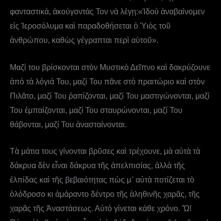
φανταστικά, ἀκούγοντάς Τον νὰ λέγῃ:«Ἰδοὺ ἀναβαίνομεν
εἰς Ἱεροσόλυμα καὶ παραδοθήσεται ὁ Ὑιὸς τοῦ
ἀνθρώπου, καθὼς γέγραπται περὶ αὐτοῦ».
Μαζί του βρίσκονται στὸν Μυστικὸ Δεῖπνο καὶ δακρύζουνε
ἀπὸ τὰ λόγιά Του, μαζί Του πᾶνε στὸ πραιτώριο καὶ στὸν
Πιλᾶτο, μαζί Του ῥαπίζονται, μαζί Του μαστιγώνονται, μαζί
Του ἐμπαίζονται, μαζί Του σταυρώνονται, μαζί Του
θάβονται, μαζί Του ἀνασταίνονται.
Τὰ μάτια τους γίνονται βρῦσες καὶ τρέχουνε, μὰ αὐτὰ τὰ
δάκρυα δὲν εἶναι δάκρυα τῆς ἀπελπισίας, ἀλλὰ τῆς
ἐλπίδας καὶ τῆς βεβαιότητας πὼς μ᾿ αὐτὰ ποτίζεται τὸ
ὁλόδροσο κι ἀμάραντο δέντρο τῆς ἀληθινῆς χαρᾶς, τῆς
χαρᾶς τῆς Ἀναστάσεως. Αὐτὸ γίνεται κάθε χρόνο. Ὤ!