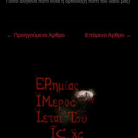
Πόσο ἀληθινὰ πίστι εἶναι ἡ ὀρθόδοξη πίστι τοῦ λαοῦ μας!
←
Προηγούμενο Άρθρο
Επόμενο Άρθρο
→