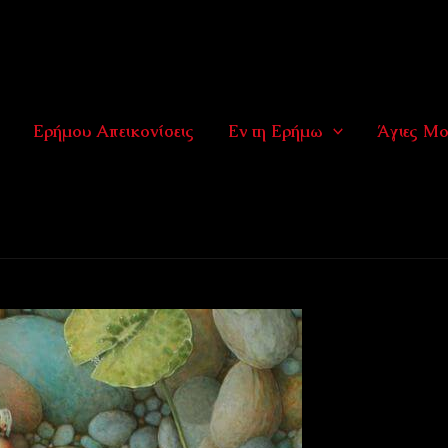
Ερήμου Απεικονίσεις
Εν τη Ερήμω
Άγιες Μο