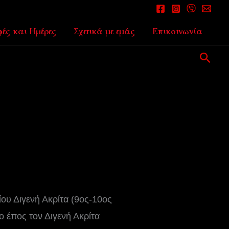
ές και Ημέρες
Σχετικά με εμάς
Επικοινωνία
Αναζ
ίου Διγενή Ακρίτα (9ος-10ος
ο έπος τον Διγενή Ακρίτα