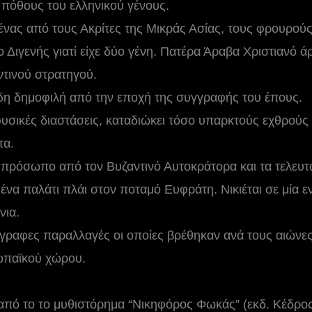
ς πόθους του ελληνικού γένους.
ένας από τους Ακρίτες της Μικράς Ασίας, τους φρουρού
 Διγενής γιατί είχε δύο γένη. Πατέρα Άραβα Χριστιανό ά
ντινού στρατηγού.
δη δημοφιλή από την εποχή της συγγραφής του έπους.
υσικές διαστάσεις, καταδιώκει τόσο υπαρκτούς εχθρούς
τα.
πρόσωπο από τον Βυζαντινό Αυτοκράτορα και τα τελευτα
 ένα παλάτι πλάι στον ποταμό Ευφράτη. Νικιέται σε μία ε
νια.
ρόγραφες παραλλαγές οι οποίες βρέθηκαν ανά τους αιώνε
ρωπαϊκού χώρου.
ό το το μυθιστόρημα “Νικηφόρος Φωκάς” (εκδ. Κέδρο