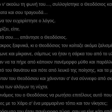
 ν’ ακούω τη φωνή του…, συλλογίστηκε ο Θεοδόσιος και
ματα και σου τραγουδά…
να τον ευχαρίστησε ο λόγος.
ίζει, είπε.
τά σου…, απάντησε ο Θεοδόσιος.
ακρος ξαφνικά, κι ο Θεοδόσιος τον κοίταζε ακόμα ζαλισμ
νε και μίκραινε, σάμπως να ήταν η σάρκα του από το υλ
ν να τα πήρε από κάποιον πανέμορφο μύθο και παράλλα
ό του θανάτου και πότε από λευκό της ποίησης, και τα 
ονταν του Θεοδόσιου και χάνονταν σ’ ένα σύννεφο από σ
λα των αλόγων τη νύχτα.
υνάμεις του ο Θεοδόσιος να ρωτήσει επιτέλους αυτό που 
ς με το Χάρο σ’ ένα μαρμαρένιο τόπο και τον νίκησες;
πρόσωπο του ήταν πανέμορφο τώρα, σαν να είχε κάτι από