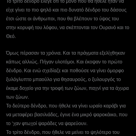
Το τρίτο δένδρο έλεγε ότι το μόνο που θα ήθελε ήταν να
είχε γίνει το πιο ψηλό και πιο δυνατό δένδρο του δάσους
έτσι ώστε οι άνθρωποι, που θα βλέπουν το ύψος του
στην κορυφή του λόφου, να σκέπτονται τον Ουρανό και το
Θεό.
Όμως πέρασαν τα χρόνια. Και τα πράγματα εξελίχθηκαν
κάπως αλλιώς. Πήγαν υλοτόμοι. Και έκοψαν το πρώτο
δένδρο. Και ενώ σχεδίαζε και ποθούσε να γίνει όμορφο
ξυλόγλυπτο μπαούλο για θησαυρούς, ο ξυλουργός το
έκαμε δοχείο για την τροφή των ζώων, παχνί για τα άχυρα
των ζώων.
Το δεύτερο δένδρο, που ήθελε να γίνει ωραίο καράβι για
να μεταφέρει βασιλιάδες, έγινε ένα μικρό ψαροκάικο, που
το ‘χαν φτωχοί ψαράδες να ψαρεύουν.
Το τρίτο δένδρο, που ήθελε να μείνει το ψηλότερο του