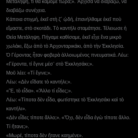
Μετάληψη, τί θὰ κάμομε τώρα;». Ἄρχισα νὰ διαβάζω, νὰ
διαβάζω συνέχεια.
Κάποια στιγμή, ἐκεῖ στὴ ζ΄ ᾠδή, ἐπανήλθαμε ἐκεῖ ποὺ
εἴμαστε, στὸ σκοτάδι. Τὸ καντήλι σταμάτησε. Τέλειωσε ἡ
Θεία Μετάληψη. Πήγαμε καθίσαμε, ἐκεῖ εἶχε ἕνα μικρὸ
χωλάκι, ἔξω ἀπὸ τὸ Ἀρχονταρικάκι, ἀπὸ τὴν Ἐκκλησία.
Ὁ Γέροντας ἦταν φοβερὰ ἀλλοιωμένος πνευματικά. Λέω:
«Γέροντα, τί ἔγινε μέσ᾿ στὸ Ἐκκλησάκι;».
Μοῦ λέει: «Τί ἔγινε;».
Λέω: «Δὲν εἴδατε τὸ καντήλι;».
«Ἒ, τὸ εἶδα». «Ἄλλο τί εἶδες;».
Λέω: «Τίποτα δὲν εἶδα, φωτίστηκε τὸ Ἐκκλησάκι καὶ τὸ
καντήλι».
«Δὲν εἶδες τίποτε ἄλλο;». «Ὄχι, δὲν εἶδα ἐγὼ τίποτε ἄλλο.
Τί ἤτανε;».
«Μωρέ, τίποτα δὲν ἤτανε καημένε».