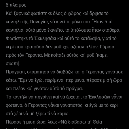
δίπλα μου.
Καὶ ξαφνικὰ φωτίστηκε ὅλος ὁ χῶρος καὶ ἄρχισε τὸ
καντήλι τῆς Παναγίας νὰ κινεῖται μόνο του. Ἦταν 5 τὰ
καντήλια, αὐτὸ μόνο ἐκινεῖτο, τὰ ὑπόλοιπα ἦταν σταθερά.
Φωτίστηκε τὸ Ἐκκλησάκι καὶ αὐτὸ τὸ κατάλαβα, γιατὶ τὸ
κερὶ ποὺ κρατοῦσα δὲν μοῦ χρειαζόταν πλέον. Γύρισα
πρὸς τὸν Γέροντα. Μὲ κοίταξε αὐτὸς καὶ μοῦ ᾿καμε,
σιωπή.
Πράγματι, σταμάτησα νὰ διαβάζω καὶ ὁ Γέροντας γονάτισε
κάτω. Ἔμεινα ἐγώ, περίμενα, περίμενα, πέρασε μισὴ ὥρα
καὶ πλέον καὶ γινόταν αὐτὸ τὸ πράγμα.
Τὸ καντήλι νὰ πηγαίνει καὶ νὰ ἔρχεται, τὸ Ἐκκλησάκι νἆναι
φωτεινό, ὁ Γέροντας νἆναι γονατιστός, κι ἐγὼ μὲ τὸ κερὶ
στὸ χέρι νὰ μὴ ξέρω τί νὰ κάμω.
Πέρασε ἡ μισὴ ὥρα, λέω: «Νὰ διαβάσω τὴ Θεία