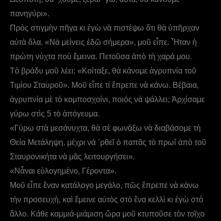
πανηγύρι».
Πρὸς στιγμὴν πῆγα κι ἐγὼ νὰ πιστέψω ὅτι θὰ ὑπῆρχαν
αὐτὰ ὅλα. «Νὰ μείνεις ἐδῶ σήμερα», μοῦ εἶπε. Ἦταν ἡ
πρώτη νύχτα ποὺ ἔμεινα. Πετοῦσα ἀπὸ τὴ χαρά μου.
Τὸ βράδυ μοῦ λέει: «Κοίταξε, θὰ κάνομε ἀγρυπνία τοῦ
Τιμίου Σταυροῦ». Μοῦ εἶπε τί ἔπρεπε νὰ κάνω. Βέβαια,
ἀγρυπνία μὲ τὸ κομποσχοίνι, ποιός νὰ ψάλλει; Ἀρχίσαμε
γύρω στὶς 5 τὸ ἀπόγευμα.
«Γύρω στὰ μεσάνυχτα, θὰ σὲ φωνάξω νὰ διαβάσομε τὴ
Θεία Μετάληψη, μέχρι νά ᾿ρθεῖ ὁ παπᾶς τὸ πρωΐ ἀπὸ τοῦ
Σταυρονικήτα νὰ μᾶς λειτουργήσει».
«Νἆναι εὐλογημένο, Γέροντα».
Μοῦ εἶπε ἕναν κατάλογο μεγάλο, πῶς ἔπρεπε νὰ κάνω
τὴν προσευχὴ, καὶ ἔμεινε αὐτὸς στὸ ἕνα κελλὶ κι ἐγὼ στὸ
ἄλλο. Κάθε καμμιά-μιάμιση ὥρα μοῦ κτυποῦσε τὸν τοῖχο