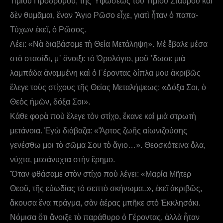
Τιμίου Προδρόμου, τῆς Ὑψώσεως τοῦ Τιμίου Σταυροῦ καὶ
δὲν θυμᾶμαι, ἕναν Ἅγιο Ρῶσο εἶχε, γιατὶ ἦταν ὁ παπα-
Τύχων ἐκεῖ, ὁ Ρῶσος.
Λέει: «Νὰ διαβάσομε τὴ Θεία Μετάληψη». Μὲ ἔβαλε μέσα
στὸ στασίδι, μ᾿ ἄνοιξε τὸ Ὡρολόγιο, μοῦ ᾿δωσε μιὰ
λαμπάδα ἀναμμένη καὶ ὁ Γέροντας δίπλα μου ἀκριβῶς
ἔλεγε τοὺς στίχους τῆς Θείας Μεταλήψεως: «Δόξα Σοι, ὁ
Θεὸς ἡμῶν, δόξα Σοι».
Κάθε φορὰ ποὺ ἔλεγε τὸν στίχο, ἔκανε καὶ μιὰ στρωτὴ
μετάνοια. Ἐγὼ διάβαζα: «Ἄρτος ζωῆς αἰωνιζούσης
γενέσθω μοι τὸ σῶμα Σου τὸ ἅγιο…». Θεοσκότεινα ὅλα,
νύχτα, μεσάνυχτα στὴν ἔρημο.
Ὅταν φθάσαμε στὸν στίχο ποὺ λέγει: «Μαρία Μῆτερ
Θεοῦ, τῆς εὐωδίας τὸ σεπτὸ σκήνωμα..», ἐκεῖ ἀκριβῶς,
ἄκουσα ἕνα πράγμα, σὰν ἀέρας μπῆκε στὸ Ἐκκλησάκι.
Νόμισα ὅτι ἄνοιξε τὸ παράθυρο ὁ Γέροντας, ἀλλὰ ἦταν