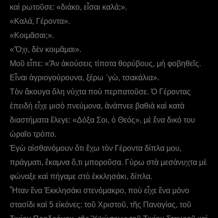
καὶ ρωτοῦσε: «διάκο, εἶσαι καλά;».
«Καλά, Γέροντα».
«Κοιμᾶσαι;».
«Ὄχι, δὲν κοιμᾶμαι».
Μοῦ εἶπε: «Ἂν ἀκούσεις τίποτα θορύβους, μὴ φοβηθεῖς.
Εἶναι ἀγριογούρουνα, ξέρω ᾿γὼ, τσακάλια».
Τὸν ἄκουγα ὅλη νύχτα ποὺ περπατοῦσε. Ὁ Γέροντας
ἐπειδὴ εἶχε μισὸ πνεύμονα, ἀνάπνεε βαθιὰ καὶ κατὰ
διαστήματα ἔλεγε: «Δόξα Σοι, ὁ Θεός», μὲ ἕνα δικό του
ὡραῖο τρόπο.
Ἐγὼ αἰσθανόμουν ὅτι ἔχω τὸν Γέροντα δίπλα μου,
πράγματι, ἔκαμνα ὅ,τι μποροῦσα. Γύρω στὰ μεσάνυχτα μὲ
φώναξε καὶ πήγαμε στὸ ἐκκλησάκι, δίπλα.
Ἦταν ἕνα Ἐκκλησάκι στενόμακρο, ποὺ εἶχε ἕνα μόνο
στασίδι καὶ 5 εἰκόνες: τοῦ Χριστοῦ, τῆς Παναγίας, τοῦ