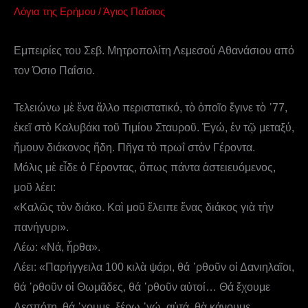
Λόγια της Ερήμου
/
Άγιος Παΐσιος
Εμπειρίες του Σεβ. Μητροπολίτη Λεμεσού Αθανάσιου από
τον Όσιο Παΐσιο.
Τελειώνω μὲ ἕνα ἄλλο περιστατικό, τὸ ὁποῖο ἔγινε τὸ ᾿77,
ἐκεῖ στὸ Καλυβάκι τοῦ Τιμίου Σταυροῦ. Ἐγώ, ἐν τῷ μεταξύ,
ἤμουν διάκονος ἤδη. Πῆγα τὸ πρωΐ στὸν Γέροντα.
Μόλις μὲ εἶδε ὁ Γέροντας, ὅπως πάντα ἀστειευόμενος,
μοῦ λέει:
«Καλῶς τὸν διάκο. Καὶ μοῦ ἔλειπε ἕνας διάκος γιὰ τὴν
πανήγυρι».
Λέω: «Νά, ἦρθα».
Λέει: «Παρήγγειλα 100 κιλὰ ψάρι, θά ᾿ρθοῦν οἱ Δανιηλαῖοι,
θά ᾿ρθοῦν οἱ Θωμᾶδες, θά ᾿ρθοῦν αὐτοί… Θά ἔχουμε
Δεσπότη, θά ᾿χουμε, ξέρω ᾿γώ, αὐτά, θὰ κάνουμε