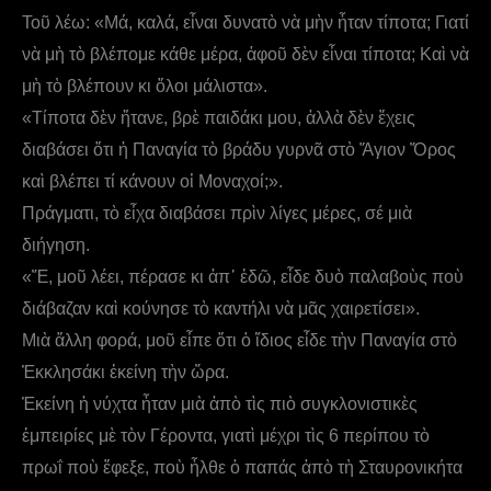
Τοῦ λέω: «Μά, καλά, εἶναι δυνατὸ νὰ μὴν ἦταν τίποτα; Γιατί
νὰ μὴ τὸ βλέπομε κάθε μέρα, ἀφοῦ δὲν εἶναι τίποτα; Καὶ νὰ
μὴ τὸ βλέπουν κι ὅλοι μάλιστα».
«Τίποτα δὲν ἤτανε, βρὲ παιδάκι μου, ἀλλὰ δὲν ἔχεις
διαβάσει ὅτι ἡ Παναγία τὸ βράδυ γυρνᾶ στὸ Ἅγιον Ὄρος
καὶ βλέπει τί κάνουν οἱ Μοναχοί;».
Πράγματι, τὸ εἶχα διαβάσει πρὶν λίγες μέρες, σέ μιὰ
διήγηση.
«Ἔ, μοῦ λέει, πέρασε κι ἀπ᾿ ἐδῶ, εἶδε δυὸ παλαβοὺς ποὺ
διάβαζαν καὶ κούνησε τὸ καντήλι νὰ μᾶς χαιρετίσει».
Μιὰ ἄλλη φορά, μοῦ εἶπε ὅτι ὁ ἴδιος εἶδε τὴν Παναγία στὸ
Ἐκκλησάκι ἐκείνη τὴν ὥρα.
Ἐκείνη ἡ νύχτα ἦταν μιὰ ἀπὸ τὶς πιὸ συγκλονιστικὲς
ἐμπειρίες μὲ τὸν Γέροντα, γιατὶ μέχρι τὶς 6 περίπου τὸ
πρωΐ ποὺ ἔφεξε, ποὺ ἦλθε ὁ παπάς ἀπὸ τὴ Σταυρονικήτα