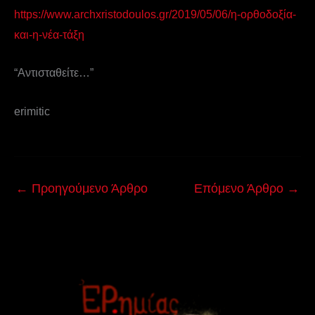
https://www.archxristodoulos.gr/2019/05/06/η-ορθοδοξία-
και-η-νέα-τάξη
“Αντισταθείτε…”
erimitic
←
Προηγούμενο Άρθρο
Επόμενο Άρθρο
→