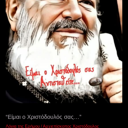
“Είμαι ο Χριστόδουλός σας…”
Λόγια της Ερήμου
/
Αρχιεπίσκοπος Χριστόδουλος