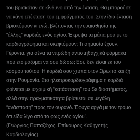
του βρισκόταν σε κίνδυνο από την ένταση. Θα μπορούσε
να κάνη επέκταση του εμφράγματός του. Στην ίδια ένταση
βρισκόμουν κι εγώ, βλέποντας την ευαισθησία της
“άλλης” καρδιάς ενός αγίου. Έκρυψα τα μάτια μου με το
καρδιογράφημα και σκεφτόμουν: Τι σημασία έχουν,
Γέροντα, για σένα τα νιτρώδη αντιστηθαγχικά φάρμακα
που ετοιμάζομαι να σου δώσω; Εσύ δεν είσαι εκ του
κόσμου τούτου. Η καρδιά σου χτυπά στον Ωρωπό και ζη
στην Ρουμανία. Στο ηλεκτροκαρδιογράφημα η καρδιά
φαίνεται με ισχαιμική “κατάσπαση” του Sε διαστήματος,
αλλά στην πραγματικότητα βρίσκεται σε μεγάλη
“ανάσπαση” προς τον ουρανό. Έφυγα αργά με τον τρόμο
ότι είδα λίγο από το φως ενός αγίου”.
(Γεώργιος Παπαζάχος, Επίκουρος Καθηγητής
Καρδιολογίας)