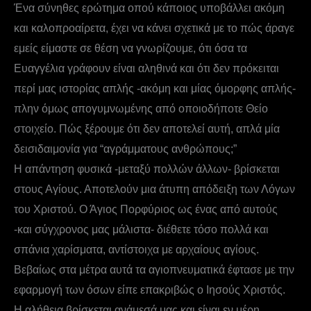
Ένα σύνηθες ερώτημα οπού κάποιος υποβάλλει ακόμη
και καλοπροαίρετα, έχει να κάνει σχετικά με το πώς άραγε
εμείς είμαστε σε θέση να γνωρίζουμε, ότι όσα τα
Ευαγγέλια γράφουν είναι αληθινά και ότι δεν πρόκειται
περί μας ιστορίας απλής -ακόμη και μίας όμορφης απλής-
πλην όμως απογυμνωμένης από οποιοδήποτε Θείο
στοιχείο. Πώς ξέρουμε ότι δεν αποτελεί αυτή, απλά μία
δεισιδαιμονία για “αγράμματους ανθρώπους;”
Η απάντηση φυσικά -μεταξύ πολλών άλλων- βρίσκεται
στους Αγίους. Αποτελούν μια άτυπη απόδειξη των Λόγων
του Χριστού. Ο Άγιος Πορφύριος ως ένας από αυτούς
-και σύγχρονος μας μάλιστα- διέθετε τόσο πολλά και
σπάνια χαρίσματα, αντίστοιχα με αρχαίους αγίους.
Βεβαίως στα μέτρα αυτά τα αγιοπνευματικά έφτασε με την
εφαρμογή των όσων είπε επακριβώς ο Ιησούς Χριστός.
Η αλήθεια βρίσκεται ανάμεσά μας και είναι εν μέρη