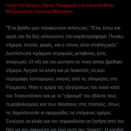
Λόγια της Ερήμου
/
Άγιος Πορφύριος ο Καυσοκαλυβίτης
,
Μητροπολίτης Λεμεσού Αθανάσιος
“Ένα βράδυ μου τηλεφώνησε ανήσυχος: “Έλα, έστω και
αργά, και θα δης αλλοιώσεις στο καρδιογράφημα. Πονάω
σήμερα, πολλές φορές, και ο πόνος είναι στηθαγχικός”.
Διαπίστωσα πράγματι ισχαιμικές μεταβολές (στις
απαγωγές v3-v6) και τον ρώτησα σε ποιο stress βρέθηκε
σήμερα. Άρχισε να κλαίη και με διακοπές να μου
περιγράφη λεπτομερώς σκηνές από τις οδομαχίες στη
Ρουμανία. Ήταν η ημέρα της εξεγέρσεως του λαού κατά
του Τσαουσέσκου και με το “χάρισμά” του έβλεπε τους
πυροβολισμούς και τους θανάτους στις πλατείες, όπως
τις δημοσίευσαν οι εφημερίδες τις επόμενες ημέρες.
Συνέχισε να κλαίη και τον παρεκάλεσα να ζητήση από τον
Θεό να του αφαιρέση για λίγο αυτή την “όραση”. Η καρδιά