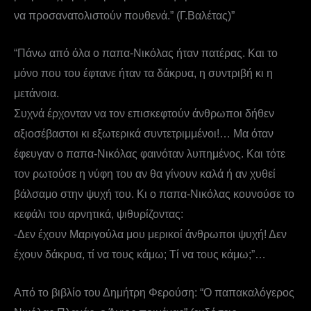
να προσανατολιστούν πουθενά.” (Γ.Βαλέτας)”
“Πάνω από όλα ο παπα-Νικόλας ήταν πατέρας. Και το
μόνο που του έφτανε ήταν τα δάκρυα, η συντριβή κι η
μετάνοια.
Συχνά έρχονταν να τον επισκεφτούν άνθρωποι δήθεν
αξιοσέβαστοι κι εξωτερικά συντετριμμένοι!… Μα όταν
έφευγαν ο παπα-Νικόλας φαινόταν λυπημένος. Και τότε
τον ρωτούσε η νύφη του αν θα γίνουν καλά ή αν χυθεί
βάλσαμο στην ψυχή του. Κι ο παπα-Νικόλας κουνούσε το
κεφάλι του αρνητικά, ψιθυρίζοντας:
-Δεν έχουν Μαριγούλα μου μερικοί άνθρωποι ψυχή! Δεν
έχουν δάκρυα, τί να τους κάμω; Τί να τους κάμω;”…
Από το βιβλίο του Δημήτρη Φερούση: “Ο παπακαλόγερος