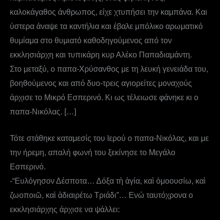
καλοκάγαθος άνθρωπος, είχε χτυπήσει την καμπάνα. Και
ύστερα άναψε τα καντήλια και έβαλε μπόλικο αρωματικό
θυμίαμα στο θυμιατό καθοδηγούμενος από τον
εκκλησιάρχη και τυπικάρη κυρ Αλέκο Παπαδιαμάντη.
Στο μεταξύ, ο παπα-Χρύσανθος με τη λευκή γενειάδα του,
βοηθούμενος και από δυο-τρεις αγιορείτες μοναχούς
άρχισε το Μικρό Εσπερινό. Κι ως τέλειωσε φάνηκε κι ο
παπα-Νικόλας. […]
Τότε στάθηκε καταμεσίς του Ιερού ο παπα-Νικόλας, και με
την ήρεμη, απαλή φωνή του ξεκίνησε το Μεγάλο
Εσπερινό.
-“Ευλόγησον Δέσποτα… Δόξα τὴ ἁγία, καὶ ὁμοουσίω, καὶ
ζωοποιῶ, καὶ ἀδιαιρέτω Τριάδι”… Ενώ ταυτόχρονα ο
εκκλησιάρχης άρχισε να ψάλλει: