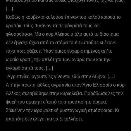
Μεταξουργείου και στις άλλες φτωχογειτονιές της Αθήνας.
[…]
Καθώς η κουβέντα κυλούσε έπιναν του καλού καιρού το
κρασάκι τους. Έκαναν τα πειράγματά τους και
φλυαρούσαν. Μα ο κυρ Αλέκος σ’όλο αυτό το διάστημα
δεν έβγαζε άχνα από το στόμα του! Σωπούσε κι έκανε
τάχα πως χάζευε. Ήταν όμως ευχαριστημένος απ’το
ωραίο κρασί, την απλότητα των ανθρώπων και την
εγκαρδιότητά τους. […]
-Αγρυπνίες, αγρυπνίες γίνονται εδώ στην Αθήνα; […]
Απ’την πρώτη κιόλας αγρυπνία στον Άγιο Ελισσαίο ο κυρ
Αλέκος σκλαβώθηκε στην κυριολεξία. Παράδωσε λες την
ψυχή του αμαχητί σ’αυτό το απροσποίητο όραμα.
Σ’εκείνην την ιεροψαλτική μυσταγωγική ατμόσφαιρα. Κι
από τότε δεν έλεγε πια να ξεκολλήσει.