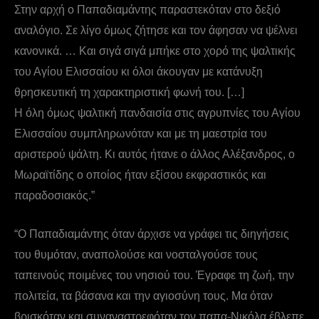
Στην αρχή ο Παπαδιαμάντης παραστεκόταν στο δεξιό
αναλόγιο. Σε λίγο όμως ζήτησε και τον άφησαν να ψέλνει
κανονικά. … Και σιγά σιγά μπήκε στο χορό της ψαλτικής
του Αγίου Ελισσαίου κι όλοι άκουγαν με κατάνυξη
θρησκευτική τη χαρακτηριστική φωνή του. […]
Η όλη όμως ψαλτική πανδαισία στις αγρυπνίες του Αγίου
Ελισσαίου συμπληρωνόταν και με τη μαεστρία του
αριστερού ψάλτη. Κι αυτός ήτανε ο άλλος Αλέξανδρος, ο
Μωραϊτίδης ο οποίος ήταν εξίσου εκφραστικός και
παραδοσιακός.”
“Ο Παπαδιαμάντης όταν άρχισε να γράφει τις διηγήσεις
του θυμόταν, αναπολούσε και νοσταλγούσε τους
ταπεινούς ποιμένες του νησιού του. Έγραφε τη ζωή, την
πολιτεία, τα βάσανα και την αγιοσύνη τους. Μα όταν
βρισκόταν και συναναστρεφόταν τον παπα-Νικόλα έβλεπε