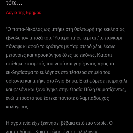
τότε…
Λόγια της Ερήμου
“Ο παπα-Νικόλας ως μπήκε στη θαλπωρή της εκκλησίας
έβγαλε τον μποξά του. Ύστερα πήρε κερί απ’το παγκάρι
τ’άναψε κι αφού το κράτησε με τ’αριστερό χέρι, έκανε
μετάνοιες και προσκύνησε όλες τις εικόνες. Κατόπι
στάθηκε καταμεσίς του ναού και γυρίζοντας προς το
εκκλησίασμα το ευλόγησε στα τέσσερα σημεία του
ορίζοντα και μπήκε στο Άγιο Βήμα. Εκεί φόρεσε πετραχήλι
και φελόνι και ξαναβγήκε στην Ωραία Πύλη θυμιατίζοντας,
ενώ μπροστά του έστεκε πάντοτε ο λαμπαδούχος
καλόγερος.
Η αγρυπνία είχε ξεκινήσει βέβαια από πιο νωρίς. Ο
λαμπαδάριος Χριστοφίλης, ένας ψηλόλιγνος,