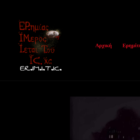
Μετάβαση
στο
περιεχόμενο
Αρχική
Ερημίτ