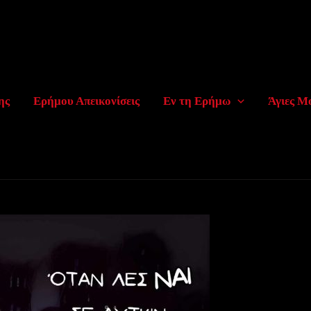
ης
Ερήμου Απεικονίσεις
Εν τη Ερήμω
Άγιες Μ