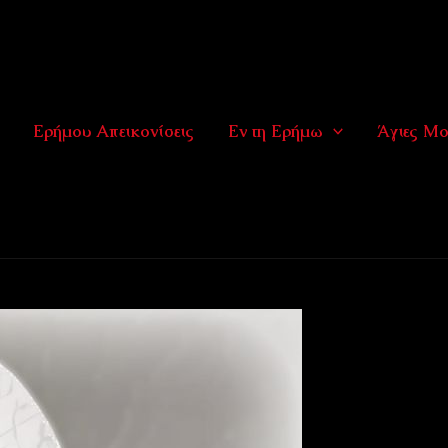
Ερήμου Απεικονίσεις
Εν τη Ερήμω
Άγιες Μο