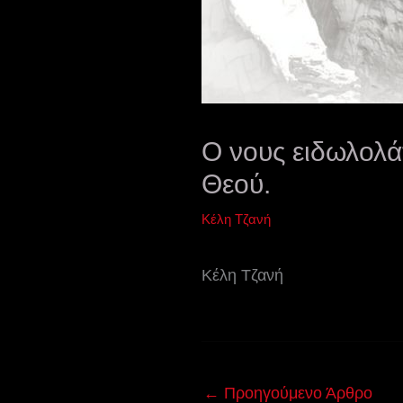
Ο νους ειδωλολάτ
Θεού.
Κέλη Τζανή
Κέλη Τζανή
←
Προηγούμενο Άρθρο