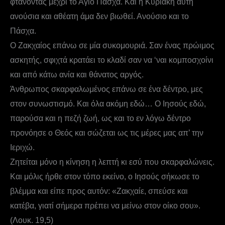
φτάνοντας μέχρι το Άγιο Πάσχα. Και η Κυριακή αυτή
ανούσια και αθέατη άμα δεν βιωθεί. Ανούσιο και το
Πάσχα.
Ο Ζακχαίος επάνω σε μία συκομουριά. Σαν ένας πρώιμος
ασκητής, σφιχτά κρατάει το κλαδί σαν να ‘ναι κομποσχοίνι
και από κάτω ανία και θάνατος αργός.
Άνθρωπος σκαρφαλωμένος επάνω σε ένα δέντρο, μες
στον συνωστισμό. Και όλα ακόμη εδώ… Ο Ιησούς εδώ,
παρούσα και η πεζή ζωή, ως και το εν λόγω δέντρο
προνόησε ο Θεός και σώζεται ως τις μέρες μας απ’ την
Ιεριχώ.
Ζητείται μόνο η κίνηση η λεπτή κι εσύ που σκαρφαλώνεις.
Και μόλις ήρθε στον τόπο εκείνο, ο Ιησούς σήκωσε το
βλέμμα και είπε προς αυτόν: «Ζακχαίε, σπεύσε και
κατέβα, γιατί σήμερα πρέπει να μείνω στον οίκο σου».
(Λουκ. 19,5)