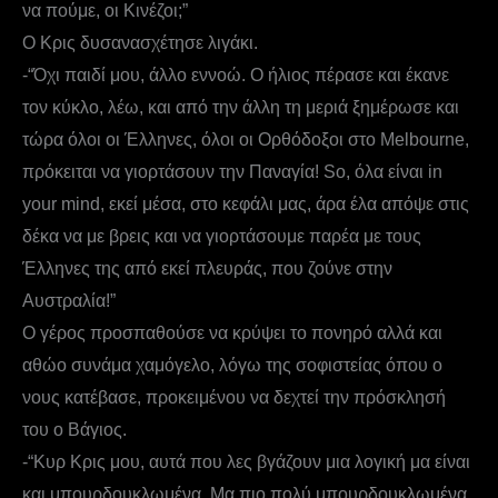
να πούμε, οι Κινέζοι;”
Ο Κρις δυσανασχέτησε λιγάκι.
-“Όχι παιδί μου, άλλο εννοώ. Ο ήλιος πέρασε και έκανε
τον κύκλο, λέω, και από την άλλη τη μεριά ξημέρωσε και
τώρα όλοι οι Έλληνες, όλοι οι Ορθόδοξοι στο Melbourne,
πρόκειται να γιορτάσουν την Παναγία! So, όλα είναι in
your mind, εκεί μέσα, στο κεφάλι μας, άρα έλα απόψε στις
δέκα να με βρεις και να γιορτάσουμε παρέα με τους
Έλληνες της από εκεί πλευράς, που ζούνε στην
Αυστραλία!”
Ο γέρος προσπαθούσε να κρύψει το πονηρό αλλά και
αθώο συνάμα χαμόγελο, λόγω της σοφιστείας όπου ο
νους κατέβασε, προκειμένου να δεχτεί την πρόσκλησή
του ο Βάγιος.
-“Κυρ Κρις μου, αυτά που λες βγάζουν μια λογική μα είναι
και μπουρδουκλωμένα. Μα πιο πολύ μπουρδουκλωμένα