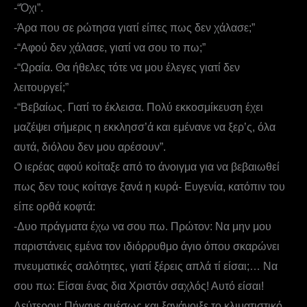
-“Όχι”.
-Άρα που σε ρώτησα γιατί είπες πως δεν χάλασε;”
-“Αφού δεν χάλασε, γιατί να σου το πω;”
-“Ωραία. Θα ήθελες τότε να μου έλεγες γιατί δεν
λειτουργεί;”
-“Βεβαίως. Γιατί το έκλεισα. Πολύ εκκοσμίκευση έχει
μαζέψει σήμερις η εκκλησσ’ά και εμένανε να ξερ’ς, όλα
αυτά, διόλου δεν μου αρέσουν”.
Ο ιερέας αφού κοίταξε από το άνοιγμα για να βεβαιωθεί
πως δεν τους κοίταγε ξανά η κυρά- Ευγενία, κατόπιν του
είπε ορθά κοφτά:
-Δυο πράγματα έχω να σου πω. Πρώτον: Να μην μου
παριστάνεις εμένα τον ιδιόρρυθμο άγιο όπου σκαρώνει
πνευματικές σαλότητες, γιατί ξέρεις απλά τί είσαι;… Να
σου πω: Είσαι ένας δια Χριστόν σαχλός! Αυτό είσαι!
Δεύτερον: Πήγανε αμέσως και ξανάνοιξε το κλιματιστικό.