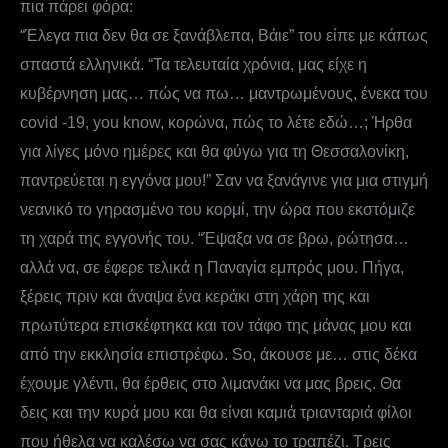
πια πάρει φόρα:
“Έλεγα πια δεν θα σε ξανάβλεπα, Βάιε” του είπε με κάπως
σπαστά ελληνικά. “Τα τελευταία χρόνια, μας είχε η
κυβέρνηση μας… πώς να πω… μαντρωμένους, ένεκα του
covid -19, you know, κορώνα, πώς το λέτε εδώ…; Ήρθα
για λίγες μόνο ημέρες και θα φύγω για τη Θεσσαλονίκη,
παντρεύεται η εγγόνα μου!” Σαν να ξανάγινε για μια στιγμή
νεανικό το γηρασμένο του κορμί, την ώρα που εκστόμιζε
τη χαρά της εγγονής του. “Έψαξα να σε βρω, ρώτησα…
αλλά να, σε έφερε τελικά η Παναγία εμπρός μου. Πήγα,
ξέρεις πριν και άναψα ένα κεράκι στη χάρη της και
πρωτύτερα επισκέφτηκα και τον τάφο της μάνας μου και
από την εκκλησία επιστρέφω. So, άκουσε με… στις δέκα
έχουμε γλέντι, θα έρθεις στο λιμανάκι να μας βρεις. Θα
δεις και την κυρά μου και θα είναι καμιά τριανταριά φίλοι
που ήθελα να καλέσω να σας κάνω το τραπέζι. Τρεις