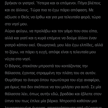
βρήκαν οι γιατροί. Ύστερα και οι επόμενοι. Πήγα βλέπεις
και σε άλλους. Τώρα πια το έχω πάρει απόφαση. Με
αξίωσε ο Θεός να έρθω και για μια τελευταία φορά, τώρα
στο νησί μου.
Αύριο φεύγω, να προλάβω και τον γάμο που σου είπα,
αλλά και γιατί και η κυρά επέμενε να δούμε άλλον έναν
γιατρό κάπου εκεί. Θεωρητικά, μου λέει έχω ελπίδες, αλλά
το ξέρω, να πάρει η ευχή, απόψε είναι η τελευταία μου
νύχτα στο νησί.
Ο Βάγιος, στεκόταν μπροστά του κοιτάζοντας την
θάλασσα, έχοντας στραμμένη την πλάτη του σε αυτόν.
Θυμήθηκε το όνειρο όπου πρωτύτερα του είχε αναφέρει,
μα όμως πια δεν σκόπευε να του μιλήσει για αυτό. Σε μία
θάλασσα λέει, όπως αυτήν εδώ, βραδάκι και έβλεπε στον
ύπνο του πως έπλεε μία βάρκα. Μπροστά καθόταν μια
λευκοφορεμένη όμορφη, απαστράπτουσα από εξώκοσμη