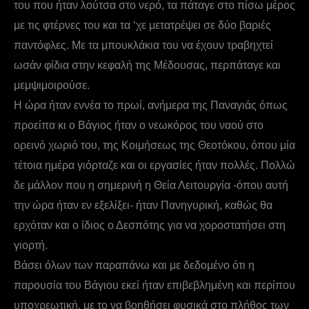
του που ήταν λούτσα στο νερό, τα πάταγε στο πίσω μέρος
με τις φτέρνες του και τα ‘χε μετατρέψει σε δύο βαριές
παντόφλες. Με τα μπουκλάκια του να έχουν τραβηχτεί
ωσάν φίδια στην κεφαλή της Μέδουσας, περπάταγε και
μεμψιμοιρούσε.
Η ώρα ήταν εννέα το πρωί, ανήμερα της Παναγιάς όπως
προείπα κι ο Βάγιος ήταν ο νεωκόρος του ναού στο
ορεινό χωριό του, της Κοιμήσεως της Θεοτόκου, όπου μία
τέτοια ημέρα γιόρταζε και οι εργασίες ήταν πολλές. Πολλώ
δε μάλλον που η σημερινή η Θεία Λειτουργία -όπου αυτή
την ώρα ήταν εν εξελίξει- ήταν Πανηγυρική, καθώς θα
ερχόταν και ο ίδιος ο Δεσπότης για να χοροστατήσει στη
γιορτή.
Βάσει όλων των παραπάνω και με δεδομένο ότι η
παρουσία του Βάγιου εκεί ήταν επιβεβλημένη και περίπου
υποχρεωτική, με το να βοηθήσει φυσικά στο πλήθος των