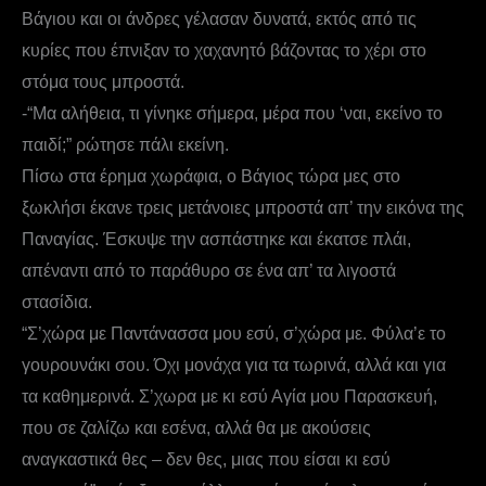
Βάγιου και οι άνδρες γέλασαν δυνατά, εκτός από τις
κυρίες που έπνιξαν το χαχανητό βάζοντας το χέρι στο
στόμα τους μπροστά.
-“Μα αλήθεια, τι γίνηκε σήμερα, μέρα που ‘ναι, εκείνο το
παιδί;” ρώτησε πάλι εκείνη.
Πίσω στα έρημα χωράφια, ο Βάγιος τώρα μες στο
ξωκλήσι έκανε τρεις μετάνοιες μπροστά απ’ την εικόνα της
Παναγίας. Έσκυψε την ασπάστηκε και έκατσε πλάι,
απέναντι από το παράθυρο σε ένα απ’ τα λιγοστά
στασίδια.
“Σ’χώρα με Παντάνασσα μου εσύ, σ’χώρα με. Φύλα’ε το
γουρουνάκι σου. Όχι μονάχα για τα τωρινά, αλλά και για
τα καθημερινά. Σ’χωρα με κι εσύ Αγία μου Παρασκευή,
που σε ζαλίζω και εσένα, αλλά θα με ακούσεις
αναγκαστικά θες – δεν θες, μιας που είσαι κι εσύ