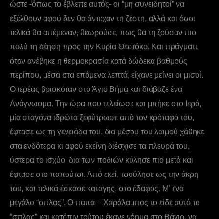
ώστε -όπως το έβλεπε αυτός- οι “μη συνειδητοί” να
εξέλθουν αφού δεν θα άντεχαν τη ζέστη, αλλά και όσοι
τελικά θα απέμεναν, θεωρούσε, πως θα τη ζούσαν πιο
πολύ τη δέηση προς την Κυρία Θεοτόκο. Και πράγματι,
όταν ανέβηκε η θερμοκρασία κατά δώδεκα βαθμούς
περίπου, μέσα στα επόμενα λεπτά, είχανε μείνει οι μισοί.
Ο ιερέας βρισκόταν στο Άγιο Βήμα και διάβαζε ένα
Ανάγνωσμα. Την ώρα που τελείωσε και μπήκε στο Ιερό,
μία σταγόνα ιδρώτα ξεφύτρωσε από τον κρόταφό του,
έφτασε ως τη γενειάδα του, δια μέσου του λαιμού χάθηκε
στα ενδότερα κι αφού εκείνη διέσχισε τα πλευρά του,
ύστερα το ισχύο, δια των ποδιών κύλησε πιο μετά και
έφτασε στο παπούτσι. Από εκεί, τσούλησε ως την άκρη
του, και τελικά έσκασε καταγής, στο έδαφος. Μ’ ενα
μεγάλο “σπλας”. Ο παπα – Χαράλαμπος το είδε αυτό το
“σπλας” και κατόπιν τούτου έκανε νόημα στο Βάγιο, να