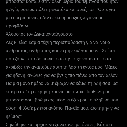
μπροστά” κοίταξε στην άλλη μεριά του τέμπλου που ήταν
η Αγία, ύστερα πάλι τη Θεοτόκο και συνέχισε: “Ούτε για
μία ημέρα μοναχά δεν στέκουμαι άξιος λίγο να σε
προφθάσω.
Άλουστος τον Δεκαπενταύγουστο
Λες κι είναι καμιά τέχνη περισπούδαστη για να ‘ναι ο
άνθρωπος, άνθρωπος και να μην ειν’ γουρούνι. Χοίροι
που ζουν με τα δαιμόνια, όσο την σιχαινόμαστε, τόσο
ακριβώς την αγαπούμε αυτή τη λάσπη εντός μας. Μάχες
για ηδονή, αγώνες για να βγεις πιο πάνω από τον άλλον.
Για μία μόνο ημέρα να μ’ έβαζαν να κάμω τη ζωή σου, θα
έτρεμα απ’ τη στέρηση και να ‘μαι τώρα Παρθένε μου,
μπροστά σου, βρώμικος μέσα κι έξω μου, η αληθινή μου
φύση. Φύλα’ε με έτσι ανόητο, Παναΐα μου, ώστε μην γίνω
ηλίθιος”.
Σηκώθηκε και άρχισε να ξανακάνει μετάνοιες. Κάποια