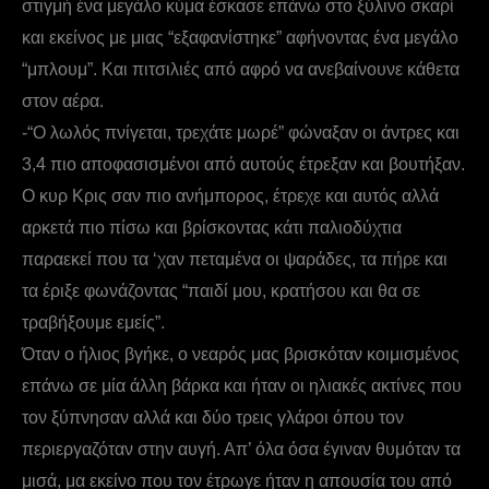
στιγμή ένα μεγάλο κύμα έσκασε επάνω στο ξύλινο σκαρί
και εκείνος με μιας “εξαφανίστηκε” αφήνοντας ένα μεγάλο
“μπλουμ”. Και πιτσιλιές από αφρό να ανεβαίνουνε κάθετα
στον αέρα.
-“Ο λωλός πνίγεται, τρεχάτε μωρέ” φώναξαν οι άντρες και
3,4 πιο αποφασισμένοι από αυτούς έτρεξαν και βουτήξαν.
Ο κυρ Κρις σαν πιο ανήμπορος, έτρεχε και αυτός αλλά
αρκετά πιο πίσω και βρίσκοντας κάτι παλιοδύχτια
παραεκεί που τα ‘χαν πεταμένα οι ψαράδες, τα πήρε και
τα έριξε φωνάζοντας “παιδί μου, κρατήσου και θα σε
τραβήξουμε εμείς”.
Όταν ο ήλιος βγήκε, ο νεαρός μας βρισκόταν κοιμισμένος
επάνω σε μία άλλη βάρκα και ήταν οι ηλιακές ακτίνες που
τον ξύπνησαν αλλά και δύο τρεις γλάροι όπου τον
περιεργαζόταν στην αυγή. Απ’ όλα όσα έγιναν θυμόταν τα
μισά, μα εκείνο που τον έτρωγε ήταν η απουσία του από