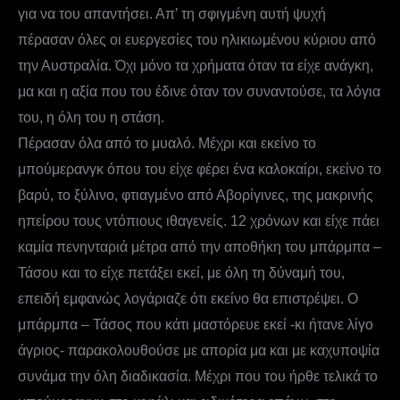
για να του απαντήσει. Απ’ τη σφιγμένη αυτή ψυχή
πέρασαν όλες οι ευεργεσίες του ηλικιωμένου κύριου από
την Αυστραλία. Όχι μόνο τα χρήματα όταν τα είχε ανάγκη,
μα και η αξία που του έδινε όταν τον συναντούσε, τα λόγια
του, η όλη του η στάση.
Πέρασαν όλα από το μυαλό. Μέχρι και εκείνο το
μπούμερανγκ όπου του είχε φέρει ένα καλοκαίρι, εκείνο το
βαρύ, το ξύλινο, φτιαγμένο από Αβορίγινες, της μακρινής
ηπείρου τους ντόπιους ιθαγενείς. 12 χρόνων και είχε πάει
καμία πενηνταριά μέτρα από την αποθήκη του μπάρμπα –
Τάσου και το είχε πετάξει εκεί, με όλη τη δύναμή του,
επειδή εμφανώς λογάριαζε ότι εκείνο θα επιστρέψει. Ο
μπάρμπα – Τάσος που κάτι μαστόρευε εκεί -κι ήτανε λίγο
άγριος- παρακολουθούσε με απορία μα και με καχυποψία
συνάμα την όλη διαδικασία. Μέχρι που του ήρθε τελικά το