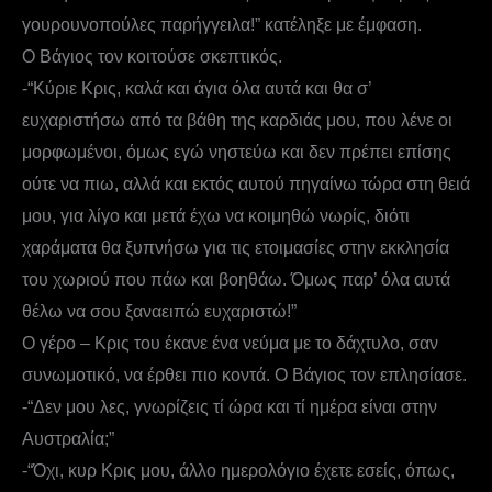
γουρουνοπούλες παρήγγειλα!” κατέληξε με έμφαση.
Ο Βάγιος τον κοιτούσε σκεπτικός.
-“Κύριε Κρις, καλά και άγια όλα αυτά και θα σ’
ευχαριστήσω από τα βάθη της καρδιάς μου, που λένε οι
μορφωμένοι, όμως εγώ νηστεύω και δεν πρέπει επίσης
ούτε να πιω, αλλά και εκτός αυτού πηγαίνω τώρα στη θειά
μου, για λίγο και μετά έχω να κοιμηθώ νωρίς, διότι
χαράματα θα ξυπνήσω για τις ετοιμασίες στην εκκλησία
του χωριού που πάω και βοηθάω. Όμως παρ’ όλα αυτά
θέλω να σου ξαναειπώ ευχαριστώ!”
Ο γέρο – Κρις του έκανε ένα νεύμα με το δάχτυλο, σαν
συνωμοτικό, να έρθει πιο κοντά. Ο Βάγιος τον επλησίασε.
-“Δεν μου λες, γνωρίζεις τί ώρα και τί ημέρα είναι στην
Αυστραλία;”
-“Όχι, κυρ Κρις μου, άλλο ημερολόγιο έχετε εσείς, όπως,