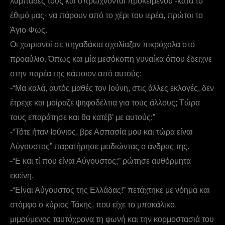
λαμπάδες τους και σπρώχνονται προκειμένου -κατά το
έθιμό μας- να πάρουν από το χέρι του ιερέα, πρώτοι το
Άγιο Φως.
Οι χωριανοί σε πηγαδάκια σχολίαζαν πικρόχολα στο
προαύλιο. Όπως και μία μεσόκοπη γυναίκα όπου έδειχνε
στην παρέα της κάποιον από αυτούς:
-“Μα καλά, αυτός μαθές τον Ιούνη, στις άλλες εκλογές, δεν
έτρεχε και μοίραζε ψηφοδέλτια για τους άλλους; Τώρα
τους επαράτησε και θα κατέβ’ με αυτούς;”
-“Τότε ήταν Ιούνιος, βρε Ασπασία μου και τώρα είναι
Αύγουστος” παρατήρησε μειδιώντας ο άνδρας της.
-“Ε και τί που είναι Αύγουστος;” ρώτησε αυθόρμητα
εκείνη.
-“Είναι Αύγουστος της Ελλάδας!” πετάχτηκε με νόημα και
στόμφο ο κύριος Τάκης, που είχε το μπακάλικο,
μιμούμενος ταυτόχρονα τη φωνή και την κορμοστασιά του