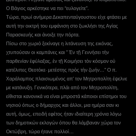
Ο Βάγιος αρκέστηκε να πει “ευλογείτε”.
Τώρα, πρωί ανήμερα Δεκαπενταύγουστου είχε φτάσει με
αυτή την οικτρή του εμφάνιση στο ξωκλήσι της Αγίας
Παρασκευής και άνοιξε την πόρτα.
Πίσω στο χωριό ξεκίναγε η λιτάνευση της εικόνας,
χτυπούσαν οι καμπάνες και ” Ἐν τῇ Γεννήσει τὴν
παρθενίαν ἐφύλαξας, ἐν τῇ Κοιμήσει τὸν κόσμον οὐ
κατέλιπες Θεοτόκε· μετέστης πρὸς τὴν ζωήν…” Ο π.
Χαράλαμπος πλαισιωμένος απ’ τον Μητροπολίτη έψελνε
με κατάνυξη. Γενικότερα, πλάι από τον Μητροπολίτη,
είθισται κανονικά να είναι μπροστά κάποιοι επίσημοι του
νησιού όπως ο δήμαρχος και άλλοι, μια ημέρα σαν κι
αυτή, όμως, επειδή εφέτος ήταν ιδιαίτερη χρόνια λόγω
των δημοτικών εκλογών όπου θα λάμβαναν χώρα τον
Οκτώβρη, τώρα ήτανε πολλοί…