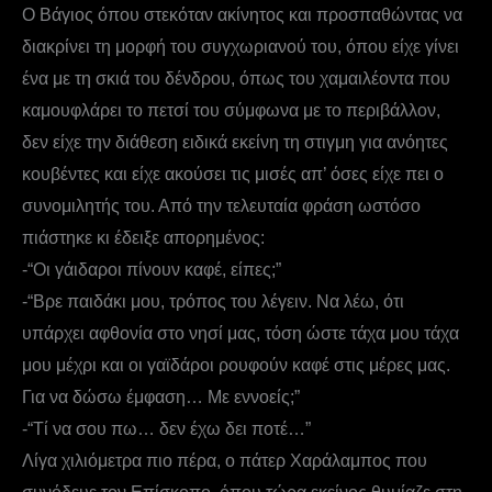
Ο Βάγιος όπου στεκόταν ακίνητος και προσπαθώντας να
διακρίνει τη μορφή του συγχωριανού του, όπου είχε γίνει
ένα με τη σκιά του δένδρου, όπως του χαμαιλέοντα που
καμουφλάρει το πετσί του σύμφωνα με το περιβάλλον,
δεν είχε την διάθεση ειδικά εκείνη τη στιγμη για ανόητες
κουβέντες και είχε ακούσει τις μισές απ’ όσες είχε πει ο
συνομιλητής του. Από την τελευταία φράση ωστόσο
πιάστηκε κι έδειξε απορημένος:
-“Οι γάιδαροι πίνουν καφέ, είπες;”
-“Βρε παιδάκι μου, τρόπος του λέγειν. Να λέω, ότι
υπάρχει αφθονία στο νησί μας, τόση ώστε τάχα μου τάχα
μου μέχρι και οι γαϊδάροι ρουφούν καφέ στις μέρες μας.
Για να δώσω έμφαση… Με εννοείς;”
-“Τί να σου πω… δεν έχω δει ποτέ…”
Λίγα χιλιόμετρα πιο πέρα, ο πάτερ Χαράλαμπος που