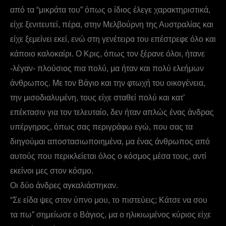
από τα “μικράτα του” όπως ο ίδιος έλεγε χαρακτηριστικά,
είχε ξενιτευτεί, πέρα, στην Μελβούρνη της Αυστραλίας και
είχε ξεμείνει εκεί, ενώ στη γενέτειρα του επέστρεφε όλο και
κάποιο καλοκαίρι. Ο Κρις, όπως τον ξέρανε όλοι, ήτανε
-λέγαν- πλούσιος πια πολύ, μα ήταν και πολύ ελεήμων
άνθρωπος. Με τον Βάγιο και την φτωχή του οικογένεια,
την μισοδιαλυμένη, τους είχε σταθεί πολύ και κατ’
επέκτασιν για τον τελευταίο, δεν ήταν απλώς ένας άνδρας
υπέργηρος, όπως σας περιγράφω εγώ, που σας τα
διηγούμαι αποστασιωποιημένα, μα ένας άνθρωπος από
αυτούς που περικλείεται όλος ο κόσμος μέσα τους, αντί
εκείνοι μες στον κόσμο.
Οι δύο άνδρες αγκαλιάστηκαν.
“Σε είδα ψες στον ύπνο μου, το πιστεύεις; Κάτσε να σου
τα πω” σημείωσε ο Βάγιος, μα ο ηλικιωμένος κύριος είχε