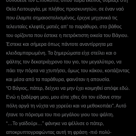
συνόδευε τον Επίσκοπο, όπου τώρα εκείνος θυμίαζε στη
Θεία Λειτουργία, με πλήθος προσκυνητών, σε έναν ναό
που έλαμπε σημαιοστολισμένος, έριχνε μηχανικά τις
τελευταίες κλεφτές ματιές απ’ το παράθυρο, στο βάθος
του ορίζοντα που έστεκε η πετρόκτιστη οικεία του Βάγιου.
Έστεκε και σήμερα όπως πάντοτε αναντίρρητα μα
κλειδαμπαρωμένη. Τα ξημερώματα είχε στείλει και ο
ψάλτης τον δεκατριάχρονο του γιο, τον μεγαλύτερο, να
πάει την πόρτα να χτυπήσει, όμως του κάκου, κοιτάζοντας
και μέσα από τα παράθυρα, φαινόταν η απουσία.
“Ο Βάγιος, πάτερ, δείχνει να μην έχει κοιμηθεί απόψε εδώ.
Ενώ η ξαδέρφη μου, μου είπε χθες ότι τον είδανε στην
πόλη αργά τη νύχτα να χορεύει και να μεθοκοπάει”. Αυτό
ήτανε το πόρισμα του πιο μεγάλου γιου του ψάλτη.
“…Το γαϊδούρι…” φάνηκε να ψέλλισε ο πάτερ,
αποκρυπτογραφώντας αυτή τη φράση -πιό πολύ-