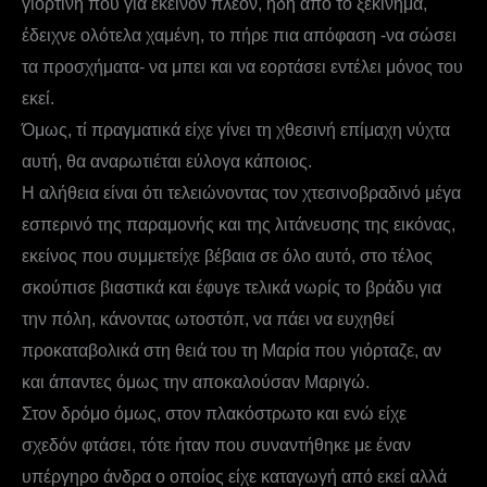
γιορτινή που για εκείνον πλέον, ήδη από το ξεκίνημα,
έδειχνε ολότελα χαμένη, το πήρε πια απόφαση -να σώσει
τα προσχήματα- να μπει και να εορτάσει εντέλει μόνος του
εκεί.
Όμως, τί πραγματικά είχε γίνει τη χθεσινή επίμαχη νύχτα
αυτή, θα αναρωτιέται εύλογα κάποιος.
Η αλήθεια είναι ότι τελειώνοντας τον χτεσινοβραδινό μέγα
εσπερινό της παραμονής και της λιτάνευσης της εικόνας,
εκείνος που συμμετείχε βέβαια σε όλο αυτό, στο τέλος
σκούπισε βιαστικά και έφυγε τελικά νωρίς το βράδυ για
την πόλη, κάνοντας ωτοστόπ, να πάει να ευχηθεί
προκαταβολικά στη θειά του τη Μαρία που γιόρταζε, αν
και άπαντες όμως την αποκαλούσαν Μαριγώ.
Στον δρόμο όμως, στον πλακόστρωτο και ενώ είχε
σχεδόν φτάσει, τότε ήταν που συναντήθηκε με έναν
υπέργηρο άνδρα ο οποίος είχε καταγωγή από εκεί αλλά