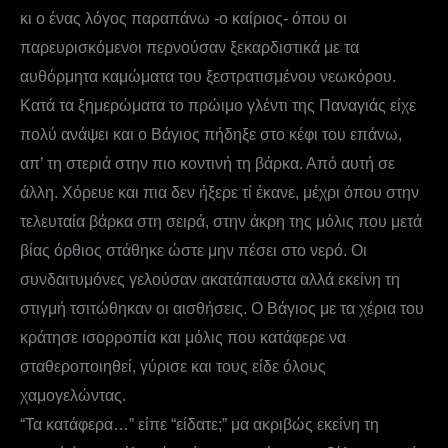
κι ο ένας λόγος παραπάνω -ο καίριος- όπου οι
παρευρισκόμενοι περνούσαν ξεκαρδιστικά με τα
αυθόρμητα καμώματα του ξεστρατισμένου νεωκόρου.
Κατά τα ξημερώματα το πρώιμο γλέντι της Παναγιάς είχε
πολύ ανάψει και ο Βάγιος πήδηξε στο κέφι του επάνω,
απ’ τη στεριά στην πιο κοντινή τη βάρκα. Από αυτή σε
άλλη. Χόρευε και πια δεν ήξερε τί έκανε, μέχρι όπου στην
τελευταία βάρκα στη σειρά, στην άκρη της μόλις που μετά
βίας όρθιος στάθηκε ώστε μην πέσει στο νερό. Οι
συνδαιτυμόνες γελούσαν ακατάπαυστα αλλά εκείνη τη
στιγμή τσιτώθηκαν οι αισθήσεις. Ο Βάγιος με τα χέρια του
κράτησε ισορροπία και μόλις που κατάφερε να
σταθεροποιηθεί, γύρισε και τους είδε όλους
χαμογελώντας.
“Τα κατάφερα…” είπε “είδατε;” μα ακριβώς εκείνη τη