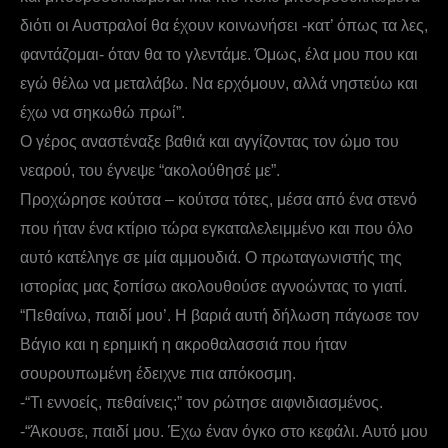
διότι οι Αυστραλοί θα έχουν κοινωνήσει -κατ’ όπως τα λες,
φαντάζομαι- όταν θα το γλεντάμε. Όμως, έλα μου που και
εγώ θέλω να μεταλάβω. Να ερχόμουν, αλλά νηστεύω και
έχω να σηκωθώ πρωί”.
Ο γέρος αναστέναξε βαθιά και αγγίζοντας τον ώμο του
νεαρού, του έγνεψε “ακολούθησέ με”.
Προχώρησε κούτσα – κούτσα τότες, μέσα από ένα στενό
που ήταν ένα κτίριο τώρα εγκαταλελειμμένο και που όλο
αυτό κατέληγε σε μία αμμουδιά. Ο πρωταγωνιστής της
ιστορίας μας ξοπίσω ακολουθούσε αγνοώντας το γιατί.
“Πεθαίνω, παιδί μου’. Η βαριά αυτή δήλωση πάγωσε τον
Βάγιο και η ερημική η ακροθαλασσιά που ήταν
σουρουπωμένη έδειχνε πια απόκοσμη.
-“Τι εννοείς, πεθαίνεις;” τον ρώτησε αιφνιδιασμένος.
-“Άκουσε, παιδί μου. Έχω έναν όγκο στο κεφάλι. Αυτό μου