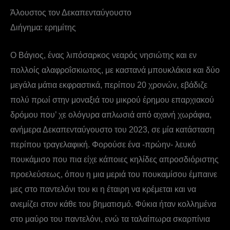
Άλουστος τον Δεκαπενταύγουστο
Διήγημα: ερημίτης
Ο Βάγιος, ένας λιπόσαρκος νεαρός νησιώτης και εν
πολλοίς αλαφροΐσκιωτος, με καστανά μπουκλάκια και δύο
μεγάλα μάτια εκφραστικά, περίπου 20 χρονών, εβάδιζε
πολύ πρωί στην μοναξιά του μικρού έρημου επαρχιακού
δρόμου που’ χε ολόγυρα απλωσιά από αχανή χωράφια,
ανήμερα Δεκαπενταύγουστο του 2023, σε μία κατάσταση
περίπου τραγελαφική. Φορούσε ένα -πρώην- λευκό
πουκάμισο που πια είχε κάποιες κηλίδες απροσδιόριστης
προελεύσεως, όπου η μια μεριά του πουκαμίσου έμπαινε
μες στο παντελόνι του κι η έταιρη να κρέμεται και να
ανεμίζει στον κάθε του βηματισμό. Φύκια ήταν κολλημένα
στο μαύρο του παντελόνι, ενώ τα ταλαίπωρα σκαρπίνια