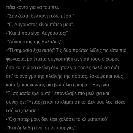
πάει κοντά για να του πει.
-“Σαν ζέστη δεν κάνει εδώ μέσα;”
-“Ε, Αύγουστος είναι πάτερ μου”.
-“Και τί που είναι Αύγουστος;”
-“Αύγουστος της Ελλάδας”.
-“Τί σημασία έχει αυτό;” Τις δύο πρώτες λέξεις τις είπε πιο
φωναχτά, μα έπειτα συγκρατήθηκε, γιατί τόσο ο χώρος
όσο και η ώρα εκείνη δεν ήταν για φωνές αλλά και διότι
απ’ το άνοιγμα της πλαϊνής της πόρτας, έσκυψε και τους
κοίταξε κουνώντας μία βεντάλια η κυρά – Ευγενία.
“Τί σημασία έχει αυτό;” επανέλαβε πιο μειλίχια και
συνέχισε: “Υπάρχει και το κλιματιστικό. Δεν μου λες, είδες
εσύ να χάλασε;”
-“Όχι πάτερ μου, δεν έχει χαλάσει το κλιματιστικό”.
-“Και δηλαδή είναι σε λειτουργία;”