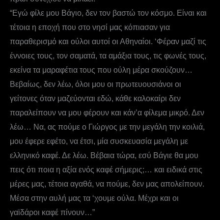
“Εγώ φίλε μου Βάγιο, δεν τον βαστώ τον κόσμο. Είναι και
τέτοια η εποχή που στο νησί μας κόπιασαν για
παραθερισμό και ούλοι αυτοί οι Αθηναίοι. ‘Φέραν μαζί τις
έννοιες τους, τον σαματά, τα αμάξια τους, τις φωνές τους,
εκείνα τα μαραφέτια τους που ούλη μέρα σκούζουν…
Βεβαίως, δεν λέω, όλοι μου οι πρωτευουσιάνοι οι
γείτονες όταν μαζεύονται εδώ, κάθε καλοκαίρι δεν
παραλείπουν να μου φέρουν και κάν’α φίλεμα μικρό. Δεν
λέω… Να, ας πούμε ο Γιώργος με την μεγάλη την κοιλιά,
μου έφερε εφέτο, να έτσι, μία συσκευασία μεγάλη με
ελληνικό καφέ. Δε λέω. Βέβαια τώρα, εσύ Βάγιε θα μου
πεις ότι ποια η αξία ενός καφέ σήμερις;… και ειδικά στις
μέρες μας, τέτοια αγαθά, να πούμε, δεν μας απολείπουν.
Μέσα στην αυλή μας τα ‘χουμε ούλα. Μέχρι και οι
γαϊδάροι καφέ πίνουν…”