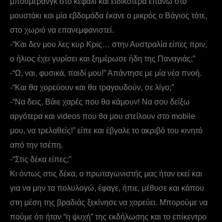
μπούμερανγκ στο κεφάλι και ειδικότερα επάνω στο
μουστάκι και μία εβδομάδα έκανε ο μικρός ο Βάγιος τότε,
στο χωριό να επανεμφανιστεί.
-“Και δεν μου λες κυρ Κρις… στην Αυστραλία είπες πριν,
ο ήλιος έχει γυρίσει και ξημέρωσε ήδη της Παναγιάς;”
-“Ω, ναι, φυσικά, παιδί μου!” Απάντησε με μία νέα πνοή.
-“Και θα χορεύουν και θα τραγουδούν, σε λίγο;”
-“Να δεις, Βάιε χαρές που θα κάμουν! Να σου δείξω
αργότερα και videos που θα μου στείλουν στο mobile
μου, να τρελαθείς!” είπε και έβγαλε το ακριβό του κινητό
από την τσέπη.
-“Στις δέκα είπες;”
Κι όντως στις δέκα, ο πρωταγωνιστής μας ήταν εκεί και
για να μην τα πολυλογώ, έφαγε, ήπιε, μέθυσε και κάπου
στη μέση της βραδιάς ξεκίνησε να χορεύει. Μπορούμε να
πούμε ότι ήταν “η ψυχή” της εκδήλωσης και το επίκεντρο