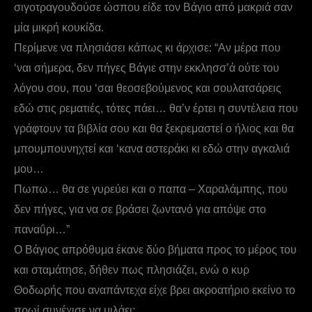
σιγοτραγουδούσε ώσπου είδε τον Βάγιο από μακριά σαν
μία μικρή κουκίδα.
Περίμενε να πλησιάσει κάπως κι άρχισε: “Αν μέρα που
‘ναι σήμερα, δεν πήγες Βάγιε στην εκκλησσ’ά ούτε του
λόγου σου, που ‘σαι θεοσεβούμενος και σουλατσάρεις
εδώ στις ρεματιές, τότες πάει… θα’ν έρτει η συντέλεια που
γράφτουν τα βιβλία σου και θα ξεκρεμαστεί ο ήλιος και θα
μπουμπουνηχτεί και ‘κανα αστεράκι κι εδώ στην αγκαλιά
μου…
Πωπω… θα σε γυρεύει και ο παπα – Χαραλάμπης, που
δεν πήγες, για να σε βράσει ζωντανό για απόψε στο
παναΰρι…”
Ο Βάγιος απρόθυμα έκανε δύο βήματα προς το μέρος του
και σταμάτησε, δήθεν πως πλησιάζει, ενώ ο κυρ
Θοδωρής που αναπάντεχα είχε βρει ακροατήριο εκείνο το
πρωί συνέχισε να μιλάει: