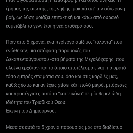
ήταν σίγουρα ετούτη η επιστροφή, εκεί όπου ανήκεις. Η
έρημος της σιωπής, της νήψης, μακριά απ’ την σύγχρονη
βοή, ως λύση μοιάζει επιτακτική και κάτω από ουρανό
ευμετάβλητο γεννιέται η νέα σταθερά σου.
Πριν από 5 χρόνια, ένα περίεργο σμίξιμο, “τάλαντα” που
ενώθηκαν, μια απόφαση παραμονές του
Δεκαπενταύγουστου -στα βήματα της Μεγαλόχαρης, που
ολοένα ερχόταν- και το όποιο αποτέλεσμα είναι πια ορατό
τόσο εμπρός στα μάτια σου, όσο και στις καρδιές μας,
καθώς έστω και αν έχεις χτίσει κάτι πολύ μικρό, μπόρεσες
και προσέγγισες αυτό το “κατ’ εικόνα” σε μία θεμελιώδη
ιδιότητα του Τριαδικού Θεού:
Εκείνη του Δημιουργού.
Μέσα σε αυτά τα 5 χρόνια παρουσίας μας στο διαδίκτυο