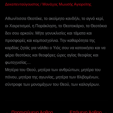
Δεκαπενταύγουστος
/
Μονάχος Μωυσής Αγιορείτης
Αθωνίτισσα Θεοτόκε, το ακοίμητο κανδήλι, το αγνό κερί,
οι Χαιρετισμοί, η Παράκληση, το Θεοτοκάριο, τα Θεοτόκια
δεν σου αρκούν. Μήτε γονυκλισίες και τάματα και
προσφορές και κομποσχοίνια. Την καθαρότητα της
καρδίας ζητάς για νάλθει ο Υιός σου να κατοικήσει και να
φέρει θεοτόκες και θεοφόρες ώρες αγίας θεοψίας και
φωτοχυσίας…
Μητέρα του Θεού, μητέρα των ανθρώπων, μητέρα του
πόνου, μητέρα της αγωνίας, μητέρα των θλιβομένων,
σύντροφε των μονομάχων του Θεού, των καλογέρων.
←
Προηγούμενο Άρθρο
Επόμενο Άρθρο
→