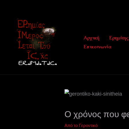
Μετάβαση
στο
περιεχόμενο
Αρχική
Ερημίτης
Επικοινωνία
Ο χρόνος που φε
Από το Γεροντικό