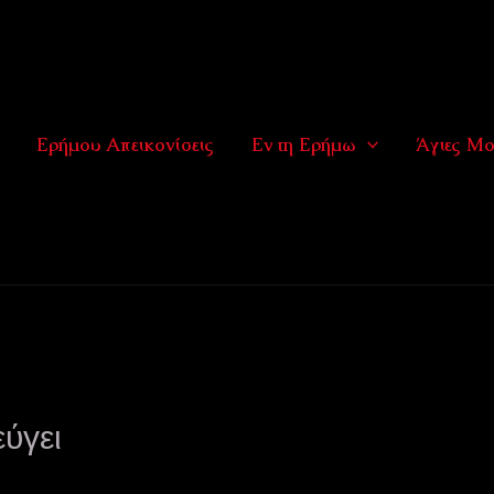
Ερήμου Απεικονίσεις
Εν τη Ερήμω
Άγιες Μο
ύγει