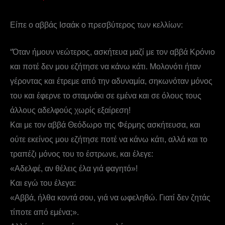
Είπε ο αββάς Ισαάκ ο πρεσβύτερος των κελλίων:
“Όταν ήμουν νεώτερος, ασκήτευα μαζί με τον αββά Κρόνιο
και ποτέ δεν μου εζήτησε να κάνω κάτι. Μολονότι ήταν
γέροντας και έτρεμε από την αδυναμία, σηκωνόταν μόνος
του και έφερνε το σταμνάκι σε εμένα και σε όλους τους
άλλους αδελφούς χωρίς εξαίρεση!
Και με τον αββά Θεόδωρο της Φέρμης ασκήτευσα, και
ούτε εκείνος μου εζήτησε ποτέ να κάνω κάτι, αλλά και το
τραπέζι μόνος του το έστρωνε, και έλεγε:
«Αδελφέ, αν θέλεις έλα γιά φαγητό»!
Και εγώ του έλεγα:
«Αββά, ήλθα κοντά σου, γιά να ωφεληθώ. Γιατί δεν ζητάς
τίποτε από εμένα;».