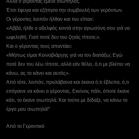
Αλλά ο γέροντας έμενε σιωπηλός.
Έτσι έφυγα και εζήτησα την συμβουλή των γερόντων.
Οι γέροντες λοιπόν ήλθαν και του είπαν:
«Αββά, ήλθε ο αδελφός κοντά στην αγιωσύνη σου γιά να
ωφεληθή. Γιατί ποτέ δεν του ζητάς τίποτε;».
Και ο γέροντας τους απαντάει:
«Μήπως είμαι Κοινοβιάρχης γιά να τον διατάξω; Εγώ
ποτέ δεν του λέω τίποτε, αλλά εάν θέλει, ό,τι με βλέπει να
κάνω, ας το κάνει και αυτός».
Από τότε, λοιπόν, προλάβαινα και έκανα ό,τι έβλεπα, ό,τι
επήγαινε να κάνει ο γέροντας. Εκείνος πάλι, όποτε έκανε
κάτι, το έκανε σιωπηλά. Και τούτο με δίδαξε, να κάνω το
έργο μου σιωπηλά!”
Από το Γεροντικό