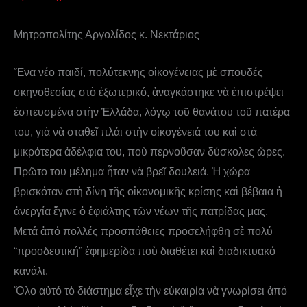
Μητροπολίτης Αργολίδος κ. Νεκτάριος
Ἕνα νέο παιδί, πολύτεκνης οἰκογένειας μὲ σπουδές
σκηνοθεσίας στὸ ἐξωτερικό, ἀναγκάστηκε νὰ ἐπιστρέψει
ἐσπευσμένα στὴν Ἑλλάδα, λόγῳ τοῦ θανάτου τοῦ πατέρα
του, γιὰ νὰ σταθεῖ πλάι στὴν οἰκογένειά του καὶ στὰ
μικρότερα ἀδέλφια του, ποὺ περνοῦσαν δύσκολες ὥρες.
Πρῶτο του μέλημα ἦταν νὰ βρεῖ δουλειά. Ἡ χώρα
βρισκόταν στὴ δίνη τῆς οἰκονομικῆς κρίσης καὶ βέβαια ἡ
ἀνεργία ἔγινε ὁ ἐφιάλτης τῶν νέων τῆς πατρίδας μας.
Μετά ἀπό πολλές προσπάθειες προσελήφθη σὲ πολύ
“προοδευτική” ἐφημερίδα ποὺ διαθέτει καὶ διαδικτυακό
κανάλι.
Ὅλο αὐτό τὸ διάστημα εἶχε τὴν εὐκαιρία νὰ γνωρίσει ἀπό