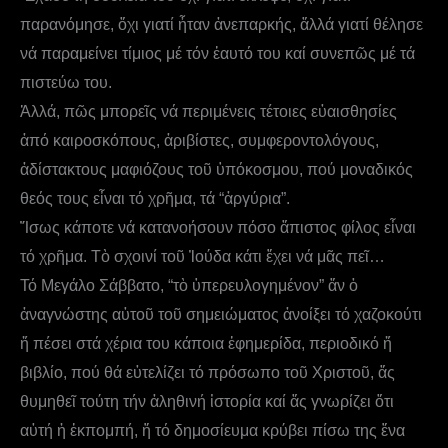
παρανόμησε, ὄχι γιατί ἦταν ἀνεπαρκής, ἄλλά γιατί θέλησε
νά παραμείνει τίμιος μέ τόν ἐαυτό του καί συνεπῶς μέ τά
πιστεύω του.
Ἀλλά, πῶς μπορεῖς νά περιμένεις τέτοιες εὐαισθησίες
ἀπό καιροσκόπους, ἀριβίστες, συμφεροντολόγους,
ἀδίστακτους μαφιόζους τοῦ ὑπόκοσμου, πού μοναδικός
θεός τους εἶναι τό χρῆμα, τά “ἀργύρια”.
Ἴσως κάποτε νά κατανοήσουν πόσο ἄπιστος φίλος εἶναι
τό χρῆμα. Τὸ σχοινί τοῦ Ἰούδα κάτι ἔχει νά μᾶς πεῖ…
Τό Μεγάλο Σάββατο, “τὸ ὑπερευλογημένον” ἄν ὁ
ἀναγνώστης αὐτοῦ τοῦ σημειώματος ἀνοίξει τό χαζοκούτι
ἤ πέσει στά χέρια του κάποια ἐφημερίδα, περιοδικό ἤ
βιβλίο, πού θά εὐτελίζει τό πρόσωπο τοῦ Χριστοῦ, ἄς
θυμηθεῖ τούτη τήν ἀληθινή ἰστορία καί ἄς γνωρίζει ὅτι
αὐτή ἡ ἐκπομπή, ἥ τό δημοσίευμα κρύβει πίσω της ἕνα