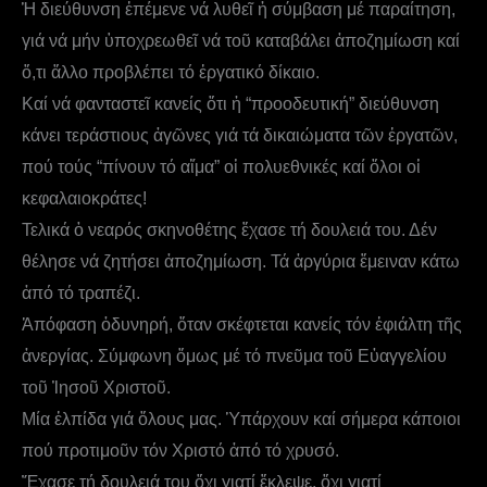
Ἡ διεύθυνση ἐπέμενε νά λυθεῖ ἡ σύμβαση μέ παραίτηση,
γιά νά μήν ὑποχρεωθεῖ νά τοῦ καταβάλει ἀποζημίωση καί
ὅ,τι ἄλλο προβλέπει τό ἐργατικό δίκαιο.
Καί νά φανταστεῖ κανείς ὅτι ἡ “προοδευτική” διεύθυνση
κάνει τεράστιους ἀγῶνες γιά τά δικαιώματα τῶν ἐργατῶν,
πού τούς “πίνουν τό αἵμα” οἱ πολυεθνικές καί ὅλοι οἱ
κεφαλαιοκράτες!
Τελικά ὁ νεαρός σκηνοθέτης ἔχασε τή δουλειά του. Δέν
θέλησε νά ζητήσει ἀποζημίωση. Τά ἀργύρια ἔμειναν κάτω
ἀπό τό τραπέζι.
Ἀπόφαση ὀδυνηρή, ὅταν σκέφτεται κανείς τόν ἐφιάλτη τῆς
ἀνεργίας. Σύμφωνη ὅμως μέ τό πνεῦμα τοῦ Εὐαγγελίου
τοῦ Ἰησοῦ Χριστοῦ.
Μία ἐλπίδα γιά ὅλους μας. Ὑπάρχουν καί σήμερα κάποιοι
πού προτιμοῦν τόν Χριστό ἀπό τό χρυσό.
Ἔχασε τή δουλειά του ὄχι γιατί ἔκλεψε, ὄχι γιατί