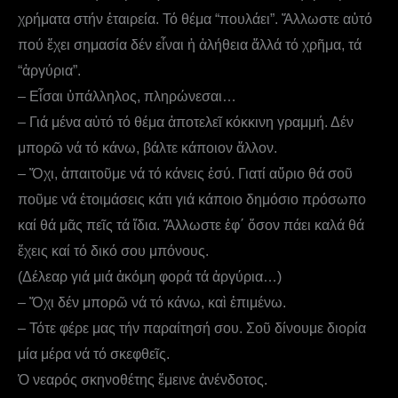
χρήματα στήν ἐταιρεία. Τό θέμα “πουλάει”. Ἄλλωστε αὐτό
πού ἔχει σημασία δέν εἶναι ἡ ἀλήθεια ἄλλά τό χρῆμα, τά
“ἀργύρια”.
– Εἶσαι ὑπάλληλος, πληρώνεσαι…
– Γιά μένα αὐτό τό θέμα ἀποτελεῖ κόκκινη γραμμή. Δέν
μπορῶ νά τό κάνω, βάλτε κάποιον ἄλλον.
– Ὄχι, ἀπαιτοῦμε νά τό κάνεις ἐσύ. Γιατί αὔριο θά σοῦ
ποῦμε νά ἐτοιμάσεις κάτι γιά κάποιο δημόσιο πρόσωπο
καί θά μᾶς πεῖς τά ἴδια. Ἄλλωστε ἐφ΄ ὄσον πάει καλά θά
ἔχεις καί τό δικό σου μπόνους.
(Δέλεαρ γιά μιά ἀκόμη φορά τά ἀργύρια…)
– Ὄχι δέν μπορῶ νά τό κάνω, καὶ ἐπιμένω.
– Τότε φέρε μας τήν παραίτησή σου. Σοῦ δίνουμε διορία
μία μέρα νά τό σκεφθεῖς.
Ὁ νεαρός σκηνοθέτης ἔμεινε ἀνένδοτος.