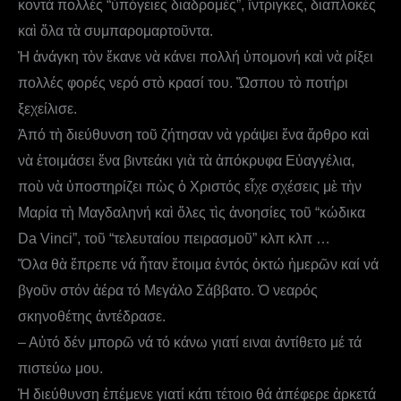
κοντά πολλές “ὑπόγειες διαδρομές”, ἴντριγκες, διαπλοκές
καὶ ὅλα τὰ συμπαρομαρτοῦντα.
Ἡ ἀνάγκη τὸν ἔκανε νὰ κάνει πολλή ὑπομονή καὶ νὰ ρίξει
πολλές φορές νερό στὸ κρασί του. Ὥσπου τὸ ποτήρι
ξεχείλισε.
Ἀπό τὴ διεύθυνση τοῦ ζήτησαν νὰ γράψει ἕνα ἄρθρο καὶ
νὰ ἐτοιμάσει ἕνα βιντεάκι γιὰ τὰ ἀπόκρυφα Εὐαγγέλια,
ποὺ νὰ ὑποστηρίζει πὼς ὁ Χριστός εἶχε σχέσεις μὲ τὴν
Μαρία τὴ Μαγδαληνή καὶ ὅλες τὶς ἀνοησίες τοῦ “κώδικα
Da Vinci”, τοῦ “τελευταίου πειρασμοῦ” κλπ κλπ …
Ὅλα θὰ ἔπρεπε νά ἦταν ἔτοιμα ἐντός ὀκτώ ἡμερῶν καί νά
βγοῦν στόν ἀέρα τό Μεγάλο Σάββατο. Ὁ νεαρός
σκηνοθέτης ἀντέδρασε.
– Αὐτό δέν μπορῶ νά τό κάνω γιατί ειναι ἀντίθετο μέ τά
πιστεύω μου.
Ἡ διεύθυνση ἐπέμενε γιατί κάτι τέτοιο θά ἀπέφερε ἀρκετά