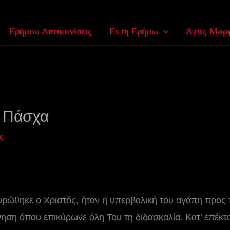
Ερήμου Απεικονίσεις
Εν τη Ερήμω
Άγιες Μορφ
ο Πάσχα
ς
υρώθηκε ο Χριστός, ήταν η υπερβολική του αγάπη προς 
νηση όπου επικύρωνε όλη Του τη διδασκαλία. Κατ’ επέκ