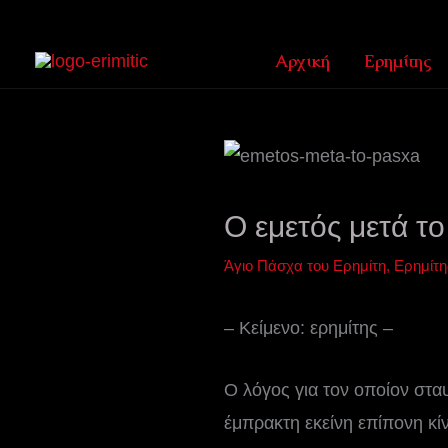
Μετάβαση
στο
Αρχική
Ερημίτης
περιεχόμενο
Ο εμετός μετά τ
Άγιο Πάσχα του Ερημίτη
,
Ερημίτη
– Κείμενο: ερημίτης –
Ο λόγος για τον οποίον στα
έμπρακτη εκείνη επίπονη κί