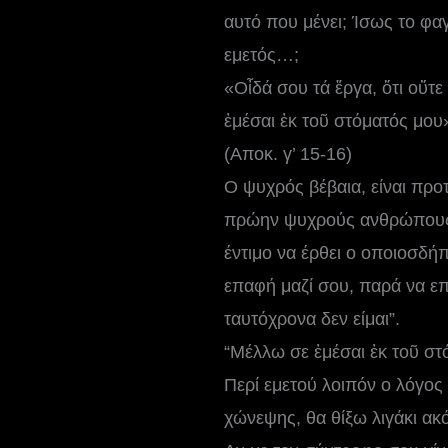
αυτό που μένει; Ίσως το φα
εμετός…;
«Οἶδά σου τά ἔργα, ὅτι οὔτε
ἐμέσαι ἐκ τοῦ στόματός μου
(Αποκ. γ’ 15-16)
Ο ψυχρός βέβαια, είναι προτ
πρώην ψυχρούς ανθρώπους π
έντιμο να έρθει ο οποιοσδήπ
επαφή μαζί σου, παρά να επ
ταυτόχρονα δεν είμαι”.
“Μέλλω σε ἐμέσαι ἐκ τοῦ στ
Περί εμετού λοιπόν ο λόγος
χώνεψης, θα θίξω λιγάκι ακ