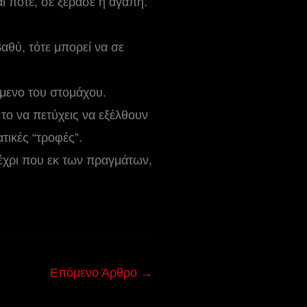
ι ποτέ, σε ξέρασε η αγάπη.
αθύ, τότε μπορεί να σε
μενο του στομάχου.
το να πετύχεις να εξέλθουν
τικές “τροφές”.
 μέχρι που εκ των πραγμάτων,
Επόμενο Άρθρο
→