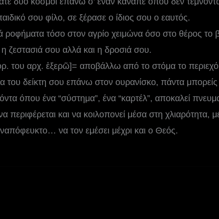
ατε δυο κόσμοι επάνω σ’ έναν καναπέ όπου δεν τέμνοντα
παιδικό σου φίλο, σε ξέρασε ο ίδιος σου ο εαυτός.
ά ροφήματα τόσο στον αγρίο χειμώνα όσο στο θέρος το β
 η ζεστασιά σου αλλά και η δροσιά σου.
ρ. του αρχ. ἐξερῶ]= αποβάλλω από το στόμα το περιεχό
ια του δείκτη σου επάνω στον ουρανίσκο, πάντα μπορείς 
όντα όπου ένα “σύστημα”, ένα “καρτέλ”, αποκαλεί πνευμα
 να περιφέρεται και να κοιλοπονεί μέσα στη χλιαρότητα,
αναπόφευκτο… να τον εμέσει μέχρι και ο Θεός.