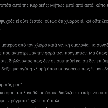
γοπότι αυτό της Κυριακής; Μήπως μετά από αυτό, κάποιε
 ψυχρός εἶ οὔτε ζεστός· οὕτως ὅτι χλιαρός εἶ, καί οὔτε ζ
»
ιμότερος από τον χλιαρό κατά γενική ομολογία. Τα συναξ
ου αντέστρεψαν την φορά των πραγμάτων. Μα όπως και
οτε, δηλώνοντας πως δεν σε συμπαθεί και ότι δεν επιθυμ
ιδείξει μια αγάπη χλιαρή όπου υπαγορεύει πως “είμαι εδ
όματός μου”.
 κι αφού απολογηθώ σε όσους διαβάζετε το κείμενο αυτό 
όμη, πράγματα “αχώνευτα” πολύ.