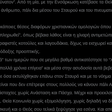
ύνατον”. Από τη μία, με την Ενσάρκωση κατέβασε τα Θε
νθρωπο, πάλι δια μέσου του Σταυρού και του πνευματικ
ι κάποιες θέσεις διαφόρων χριστιανικών ομολογιών όπου 
πληρωθεί”, όπως βέβαια λάθος είναι η χλιαρή αντιμετώπι
ραφιστές κοτούλες και λαγουδάκια, δίχως να εισχωρεί κα
θόδοξης προοπτικής.
λά” των ημερών που σε μεγάλο βαθμό αντικατέστησε το “
“πολλά χρόνια επίγεια” και μέσα στην ασυδοσία αυτά βεβ
με όσα εκτυλίχθηκαν επάνω στον Σταυρό και με το νόημα 
είναι που δεν επέτρεψε στους πολλούς να κάνουν πάλι 
άσταχτες χωρίς Ανάσταση και Πάσχα. Μέχρι και προεκλο
Θεία Κοινωνία χωρίς εξομολόγηση, χωρίς δηλαδή να δίνε
ευή και ο Θεός σου τελικά ξεψύχησε για εσένα. Και από 