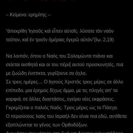
– Κείμενο: ερημίτης –
“ἀπεκρίθη Ἰησοῦς καὶ εἶπεν αὐτοῖς· λύσατε τὸν ναὸν
τοῦτον, καὶ ἐν τρισὶν ἡμέραις ἐγερῶ αὐτόν”(Ιω. 2,19)
Να λοιπόν, όπου ο Ναός του Σολομώντα πιάνει και
σείεται αισθητά και οι του πέριξ αυτού προσκυνητές, πια
με ζωώδη ένστικτα, γυρίζουνε σε όχλο.
Σε τρεις ημέρες… Ο Ιησούς Χριστός τρεις μέρες σε άλλο
επίπεδο, μια έρημος δίχως άμμο, με τις πληγές απ’ τα
καρφιά, σε άλλες διαστάσεις, εγείρει νέες εκφράσεις.
Γκρεμίζεται ο παλιός Ναός. Τρεις μέρες ως το Πάσχα.
Ο περιούσιος λαός του Ισραήλ δεν είναι πια εδώ, αντίθετα
εξαπλώνεται το γένος των Ορθοδόξων.