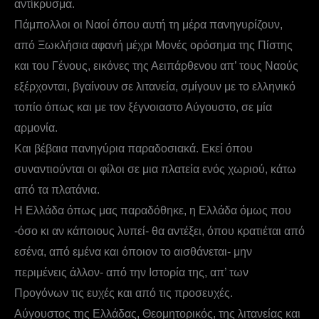
αντίκρυσμα.
Πάμπολλοι οι Ναοί όπου αυτή τη μέρα πανηγυρίζουν,
από Ξωκλήσια αφανή μέχρι Μονές ορόσημα της Πίστης
και του Γένους, εικόνες της Αειπάρθενου απ’ τους Ναούς
εξέρχονται, βγαίνουν σε λιτανεία, σμίγουν με το ελληνικό
τοπίο όπως και με τον ξέγνοιαστο Αύγουστο, σε μία
αρμονία.
Και βέβαια πανηγύρια παραδοσιακά. Εκεί όπου
συναντιούνται οι φίλοι σε μια πλατεία ενός χωριού, κάτω
από τα πλατάνια.
Η Ελλάδα όπως μας παραδόθηκε, η Ελλάδα όμως που
-όσο κι αν κάποιους λυπεί- θα αντέξει, όπου κρατιέται από
εσένα, από εμένα και όποιον το αισθάνεται- μην
περιμένεις άλλον- από την Ιστορία της, απ’ των
Προγόνων τις ευχές και από τις προσευχές.
Αύγουστος της Ελλάδας, Θεομητορικός, της λιτανείας και