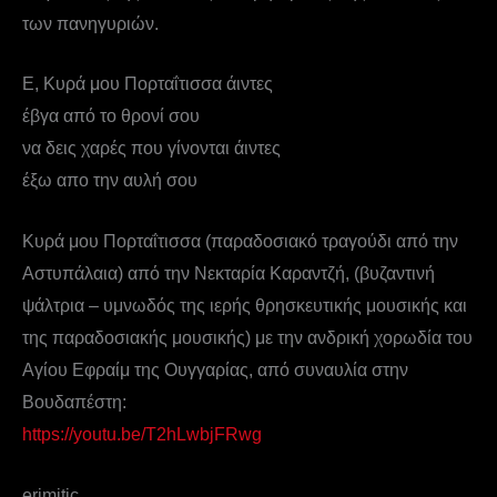
των πανηγυριών.
Ε, Κυρά μου Πορταΐτισσα άιντες
έβγα από το θρονί σου
να δεις χαρές που γίνονται άιντες
έξω απο την αυλή σου
Κυρά μου Πορταΐτισσα (παραδοσιακό τραγούδι από την
Αστυπάλαια) από την Νεκταρία Καραντζή, (βυζαντινή
ψάλτρια – υμνωδός της ιερής θρησκευτικής μουσικής και
της παραδοσιακής μουσικής) με την ανδρική χορωδία του
Αγίου Εφραίμ της Ουγγαρίας, από συναυλία στην
Βουδαπέστη:
https://youtu.be/T2hLwbjFRwg
erimitic